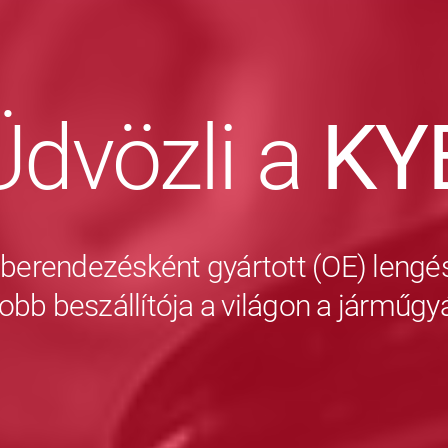
Üdvözli a
KY
 berendezésként gyártott (OE) lengés
obb beszállítója a világon a járműg