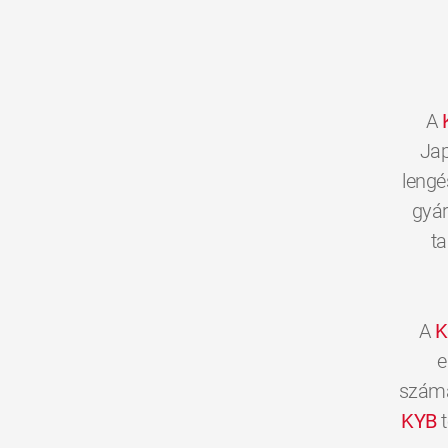
A
Jap
lengé
gyár
ta
A
K
e
számár
KYB
t