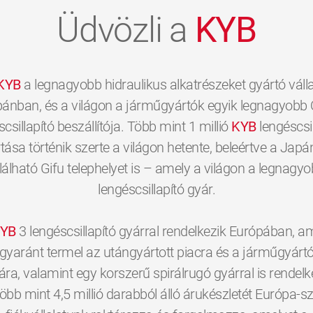
Üdvözli a
KYB
KYB
a legnagyobb hidraulikus alkatrészeket gyártó válla
ánban, és a világon a járműgyártók egyik legnagyobb 
scsillapító beszállítója. Több mint 1 millió
KYB
lengéscsil
tása történik szerte a világon hetente, beleértve a Jap
lálható Gifu telephelyet is – amely a világon a legnagy
lengéscsillapító gyár.
YB
3 lengéscsillapító gyárral rendelkezik Európában, a
gyaránt termel az utángyártott piacra és a járműgyárt
a, valamint egy korszerű spirálrugó gyárral is rendelk
öbb mint 4,5 millió darabból álló árukészletét Európa-sz