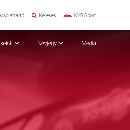
csolattartó
Keresés
KYB Sport
keink
Névjegy
Média