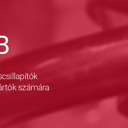
B
csillapítók
yártók számára