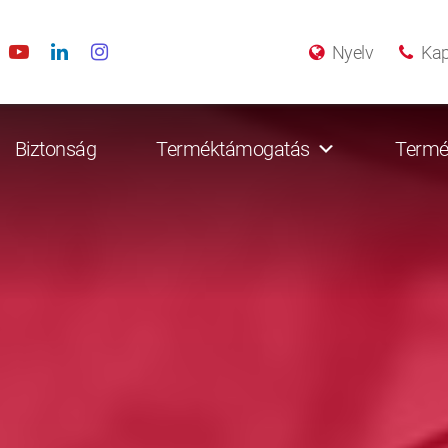
Nyelv
Kap
Biztonság
Terméktámogatás
Termé