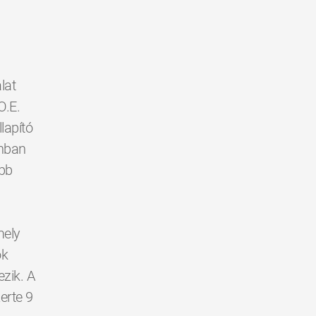
lat
O.E.
lapító
ánban
obb
mely
ók
ezik. A
erte 9