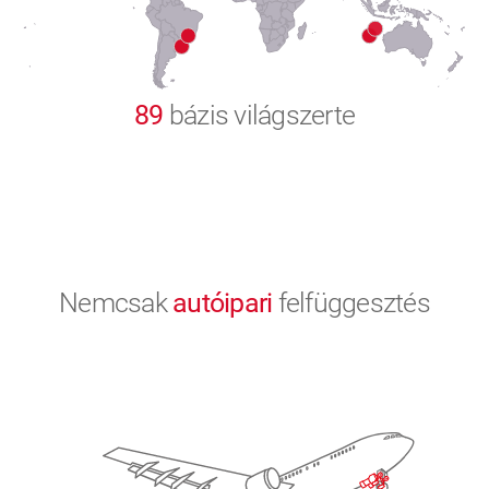
9
0
89
bázis világszerte
Nemcsak
autóipari
felfüggesztés