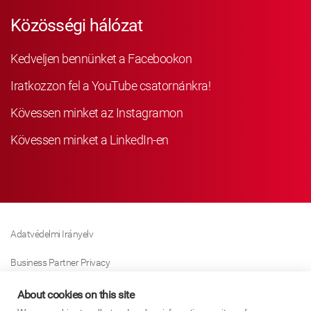
Közösségi hálózat
Kedveljen bennünket a Facebookon
Iratkozzon fel a YouTube csatornánkra!
Kövessen minket az Instagramon
Kövessen minket a LinkedIn-en
Adatvédelmi Irányelv
Business Partner Privacy
Sütikre Vonatkozó Irányelv
About cookies on this site