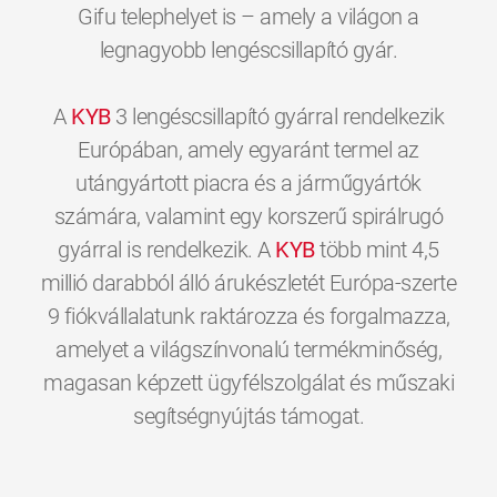
Gifu telephelyet is – amely a világon a
legnagyobb lengéscsillapító gyár.
A
KYB
3 lengéscsillapító gyárral rendelkezik
Európában, amely egyaránt termel az
utángyártott piacra és a járműgyártók
számára, valamint egy korszerű spirálrugó
gyárral is rendelkezik. A
KYB
több mint 4,5
millió darabból álló árukészletét Európa-szerte
9 fiókvállalatunk raktározza és forgalmazza,
amelyet a világszínvonalú termékminőség,
magasan képzett ügyfélszolgálat és műszaki
0
0
0
0
0
0
segítségnyújtás támogat.
1
1
1
1
1
1