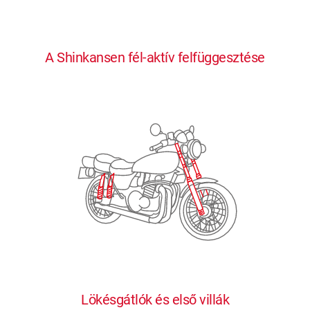
0
0
0
0
0
A Shinkansen fél-aktív felfüggesztése
1
1
1
1
1
2
2
2
2
2
3
3
3
3
3
4
4
4
4
4
0
5
5
5
5
5
0
1
6
6
6
6
6
Lökésgátlók és első villák