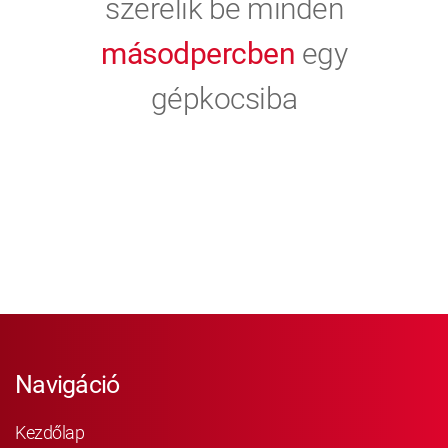
szerelik be minden
másodpercben
egy
gépkocsiba
Navigáció
Kezdőlap