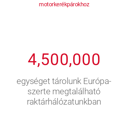
motorkerékpárokhoz
1
2
7
7
7
7
7
2
3
8
8
8
8
8
3
4
9
9
9
9
9
4
,
5
0
0
,
0
0
0
5
6
egységet tárolunk Európa-
6
7
szerte megtalálható
raktárhálózatunkban
7
8
8
9