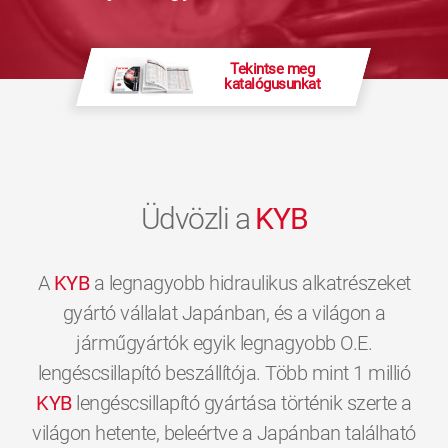
Tekintse meg
katalógusunkat
Üdvözli a
KYB
A
KYB
a legnagyobb hidraulikus alkatrészeket
gyártó vállalat Japánban, és a világon a
járműgyártók egyik legnagyobb O.E.
lengéscsillapító beszállítója. Több mint 1 millió
KYB
lengéscsillapító gyártása történik szerte a
világon hetente, beleértve a Japánban található