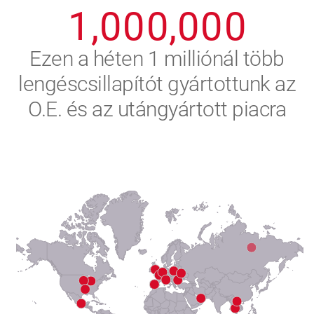
1
,
0
0
0
,
0
0
0
2
Ezen a héten 1 milliónál több
lengéscsillapítót gyártottunk az
3
O.E. és az utángyártott piacra
4
5
6
7
8