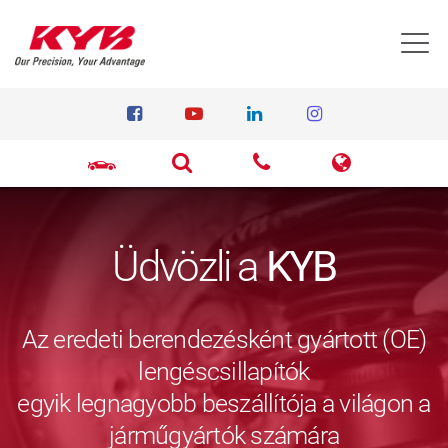
T
Üdvözli a
KYB
Az eredeti berendezésként gyártott (OE)
lengéscsillapítók
egyik legnagyobb beszállítója a világon a
járműgyártók számára