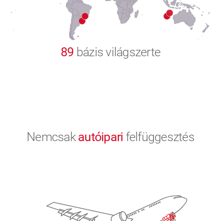
9
0
89
bázis világszerte
Nemcsak
autóipari
felfüggesztés