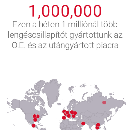
1
,
0
0
0
,
0
0
0
2
Ezen a héten 1 milliónál több
lengéscsillapítót gyártottunk az
3
O.E. és az utángyártott piacra
4
5
6
7
8