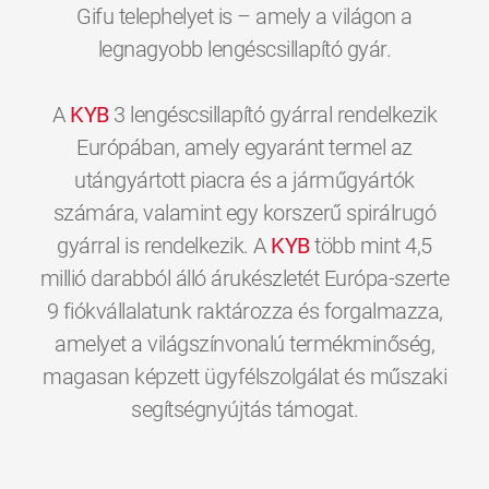
Gifu telephelyet is – amely a világon a
legnagyobb lengéscsillapító gyár.
A
KYB
3 lengéscsillapító gyárral rendelkezik
Európában, amely egyaránt termel az
utángyártott piacra és a járműgyártók
számára, valamint egy korszerű spirálrugó
gyárral is rendelkezik. A
KYB
több mint 4,5
millió darabból álló árukészletét Európa-szerte
9 fiókvállalatunk raktározza és forgalmazza,
amelyet a világszínvonalú termékminőség,
magasan képzett ügyfélszolgálat és műszaki
0
0
0
0
0
0
segítségnyújtás támogat.
1
1
1
1
1
1