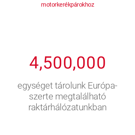
motorkerékpárokhoz
1
2
7
7
7
7
7
2
3
8
8
8
8
8
3
4
9
9
9
9
9
4
,
5
0
0
,
0
0
0
5
6
egységet tárolunk Európa-
6
7
szerte megtalálható
raktárhálózatunkban
7
8
8
9