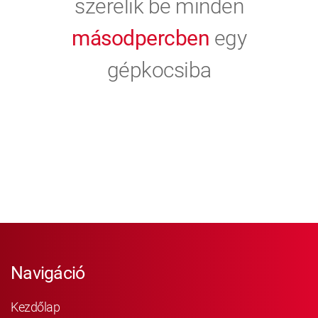
szerelik be minden
másodpercben
egy
gépkocsiba
Navigáció
Kezdőlap