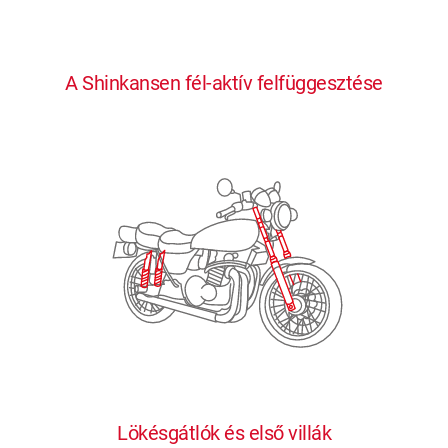
0
0
0
0
0
A Shinkansen fél-aktív felfüggesztése
1
1
1
1
1
2
2
2
2
2
3
3
3
3
3
4
4
4
4
4
0
5
5
5
5
5
0
1
6
6
6
6
6
Lökésgátlók és első villák