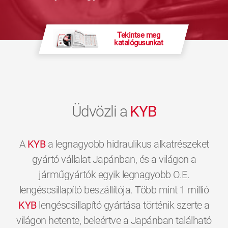
Tekintse meg
katalógusunkat
Üdvözli a
KYB
A
KYB
a legnagyobb hidraulikus alkatrészeket
gyártó vállalat Japánban, és a világon a
járműgyártók egyik legnagyobb O.E.
lengéscsillapító beszállítója. Több mint 1 millió
KYB
lengéscsillapító gyártása történik szerte a
világon hetente, beleértve a Japánban található