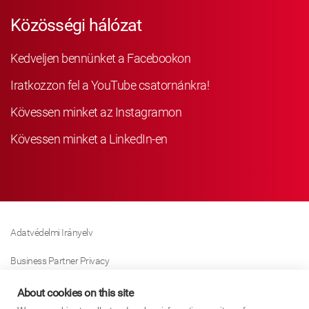
Közösségi hálózat
Kedveljen bennünket a Facebookon
Iratkozzon fel a YouTube csatornánkra!
Kövessen minket az Instagramon
Kövessen minket a LinkedIn-en
Adatvédelmi Irányelv
Business Partner Privacy
Sütikre Vonatkozó Irányelv
About cookies on this site