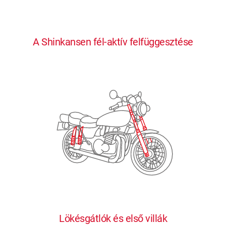
0
0
0
0
0
A Shinkansen fél-aktív felfüggesztése
1
1
1
1
1
2
2
2
2
2
3
3
3
3
3
4
4
4
4
4
0
5
5
5
5
5
0
1
6
6
6
6
6
Lökésgátlók és első villák