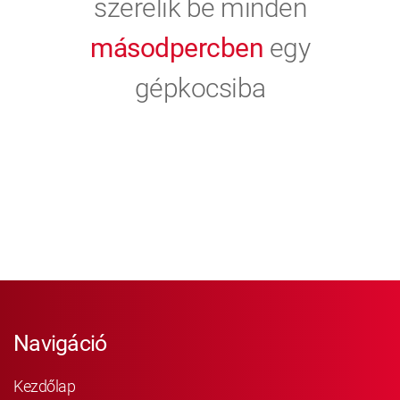
szerelik be minden
másodpercben
egy
gépkocsiba
Navigáció
Kezdőlap