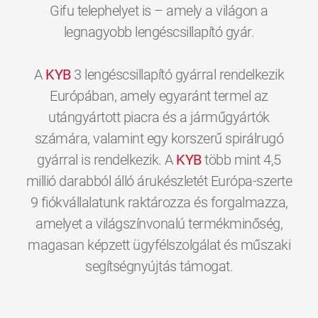
Gifu telephelyet is – amely a világon a
legnagyobb lengéscsillapító gyár.
A
KYB
3 lengéscsillapító gyárral rendelkezik
Európában, amely egyaránt termel az
utángyártott piacra és a járműgyártók
számára, valamint egy korszerű spirálrugó
gyárral is rendelkezik. A
KYB
több mint 4,5
millió darabból álló árukészletét Európa-szerte
9 fiókvállalatunk raktározza és forgalmazza,
amelyet a világszínvonalú termékminőség,
magasan képzett ügyfélszolgálat és műszaki
0
0
0
0
0
0
segítségnyújtás támogat.
1
1
1
1
1
1