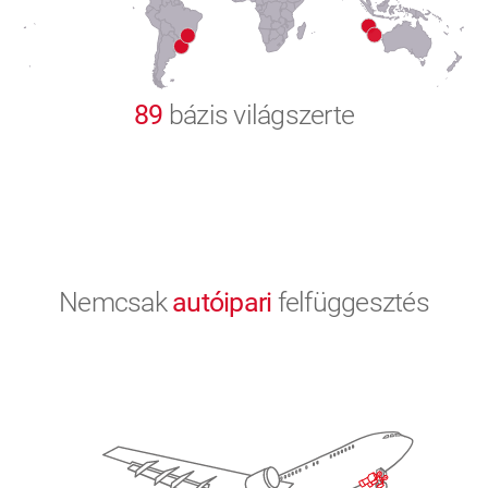
9
0
89
bázis világszerte
Nemcsak
autóipari
felfüggesztés