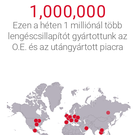
1
,
0
0
0
,
0
0
0
2
Ezen a héten 1 milliónál több
lengéscsillapítót gyártottunk az
3
O.E. és az utángyártott piacra
4
5
6
7
8