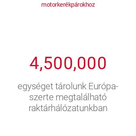
motorkerékpárokhoz
1
2
7
7
7
7
7
2
3
8
8
8
8
8
3
4
9
9
9
9
9
4
,
5
0
0
,
0
0
0
5
6
egységet tárolunk Európa-
6
7
szerte megtalálható
raktárhálózatunkban
7
8
8
9