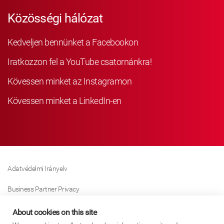
Közösségi hálózat
Kedveljen bennünket a Facebookon
Iratkozzon fel a YouTube csatornánkra!
Kövessen minket az Instagramon
Kövessen minket a LinkedIn-en
Adatvédelmi Irányelv
Business Partner Privacy
Sütikre Vonatkozó Irányelv
About cookies on this site