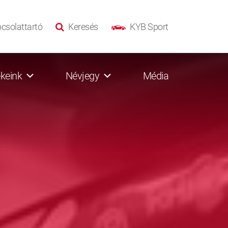
csolattartó
Keresés
KYB Sport
keink
Névjegy
Média