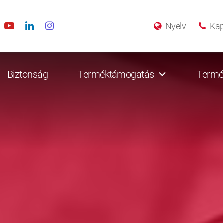
Nyelv
Kap
Biztonság
Terméktámogatás
Termé