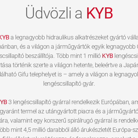
Üdvözli a
KYB
KYB
a legnagyobb hidraulikus alkatrészeket gyártó válla
ánban, és a világon a járműgyártók egyik legnagyobb 
scsillapító beszállítója. Több mint 1 millió
KYB
lengéscsil
tása történik szerte a világon hetente, beleértve a Jap
lálható Gifu telephelyet is – amely a világon a legnagy
lengéscsillapító gyár.
YB
3 lengéscsillapító gyárral rendelkezik Európában, a
gyaránt termel az utángyártott piacra és a járműgyárt
a, valamint egy korszerű spirálrugó gyárral is rendelk
öbb mint 4,5 millió darabból álló árukészletét Európa-sz