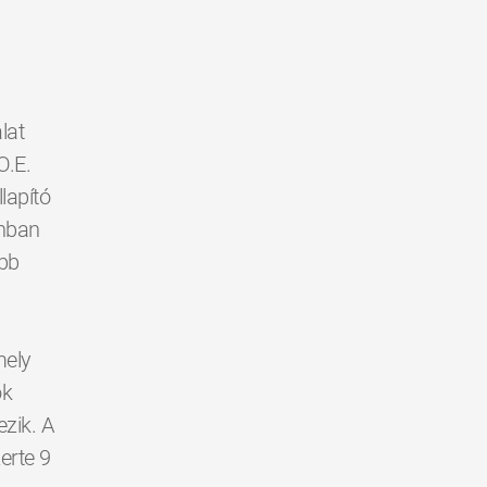
lat
O.E.
lapító
ánban
obb
mely
ók
ezik. A
erte 9