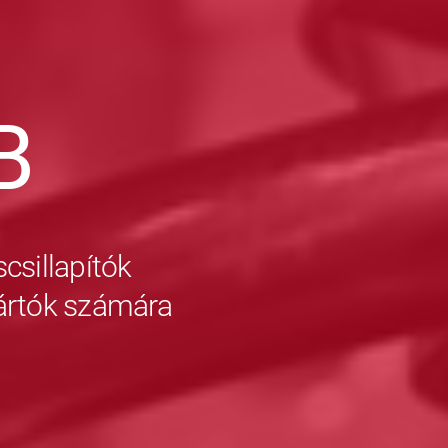
B
csillapítók
yártók számára