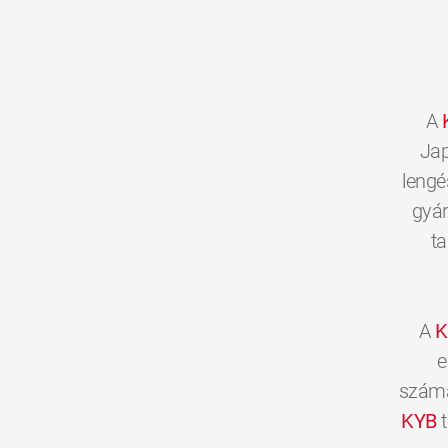
A
Jap
lengé
gyár
ta
A
K
e
számár
KYB
t