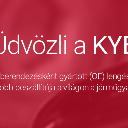
Üdvözli a
KY
 berendezésként gyártott (OE) lengés
obb beszállítója a világon a járműg