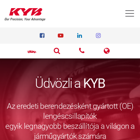
T
Üdvözli a
KYB
Az eredeti berendezésként gyártott (OE)
lengéscsillapítók
egyik legnagyobb beszállítója a világon a
járműgyártók számára