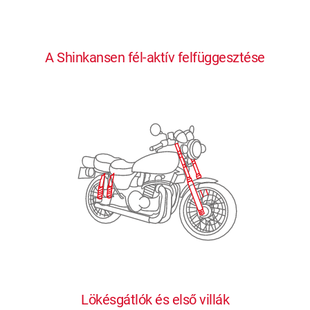
0
0
0
0
0
A Shinkansen fél-aktív felfüggesztése
1
1
1
1
1
2
2
2
2
2
3
3
3
3
3
4
4
4
4
4
0
5
5
5
5
5
0
1
6
6
6
6
6
Lökésgátlók és első villák