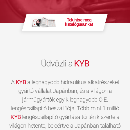
Tekintse meg
katalógusunkat
Üdvözli a
KYB
A
KYB
a legnagyobb hidraulikus alkatrészeket
gyártó vállalat Japánban, és a világon a
járműgyártók egyik legnagyobb O.E.
lengéscsillapító beszállítója. Több mint 1 millió
KYB
lengéscsillapító gyártása történik szerte a
világon hetente, beleértve a Japánban található