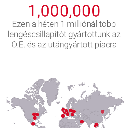
1
,
0
0
0
,
0
0
0
2
Ezen a héten 1 milliónál több
lengéscsillapítót gyártottunk az
3
O.E. és az utángyártott piacra
4
5
6
7
8