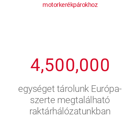
motorkerékpárokhoz
1
2
7
7
7
7
7
2
3
8
8
8
8
8
3
4
9
9
9
9
9
4
,
5
0
0
,
0
0
0
5
6
egységet tárolunk Európa-
6
7
szerte megtalálható
raktárhálózatunkban
7
8
8
9