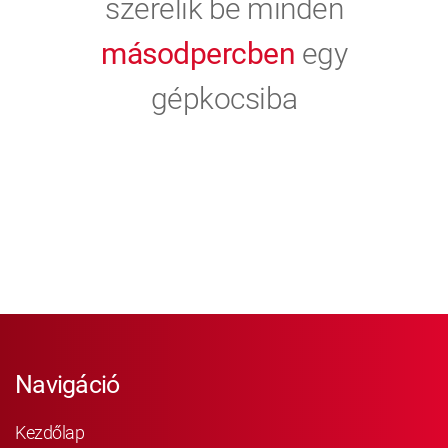
szerelik be minden
másodpercben
egy
gépkocsiba
Navigáció
Kezdőlap