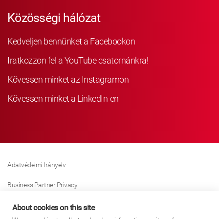
Közösségi hálózat
Kedveljen bennünket a Facebookon
Iratkozzon fel a YouTube csatornánkra!
Kövessen minket az Instagramon
Kövessen minket a LinkedIn-en
Adatvédelmi Irányelv
Business Partner Privacy
Sütikre Vonatkozó Irányelv
About cookies on this site