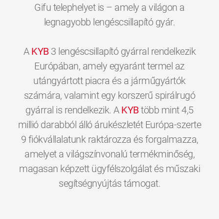
Gifu telephelyet is – amely a világon a
legnagyobb lengéscsillapító gyár.
A
KYB
3 lengéscsillapító gyárral rendelkezik
Európában, amely egyaránt termel az
utángyártott piacra és a járműgyártók
számára, valamint egy korszerű spirálrugó
gyárral is rendelkezik. A
KYB
több mint 4,5
millió darabból álló árukészletét Európa-szerte
9 fiókvállalatunk raktározza és forgalmazza,
amelyet a világszínvonalú termékminőség,
magasan képzett ügyfélszolgálat és műszaki
0
0
0
0
0
0
segítségnyújtás támogat.
1
1
1
1
1
1