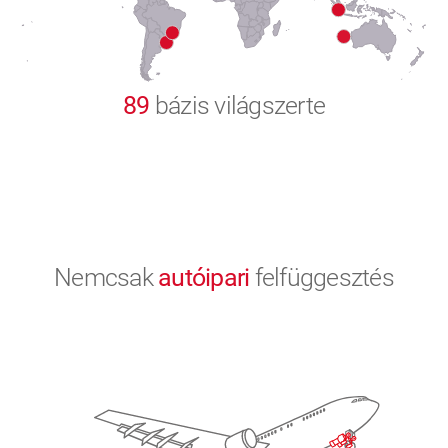
9
0
89
bázis világszerte
Nemcsak
autóipari
felfüggesztés