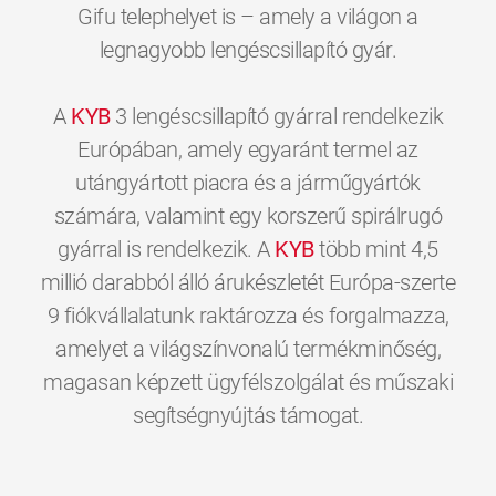
Gifu telephelyet is – amely a világon a
legnagyobb lengéscsillapító gyár.
A
KYB
3 lengéscsillapító gyárral rendelkezik
Európában, amely egyaránt termel az
utángyártott piacra és a járműgyártók
számára, valamint egy korszerű spirálrugó
gyárral is rendelkezik. A
KYB
több mint 4,5
millió darabból álló árukészletét Európa-szerte
9 fiókvállalatunk raktározza és forgalmazza,
amelyet a világszínvonalú termékminőség,
magasan képzett ügyfélszolgálat és műszaki
0
0
0
0
0
0
segítségnyújtás támogat.
1
1
1
1
1
1