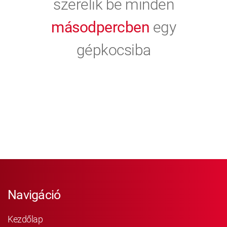
szerelik be minden
másodpercben
egy
gépkocsiba
Navigáció
Kezdőlap