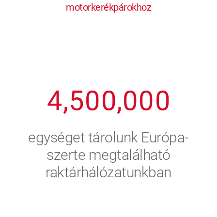
motorkerékpárokhoz
1
2
7
7
7
7
7
2
3
8
8
8
8
8
3
4
9
9
9
9
9
4
,
5
0
0
,
0
0
0
5
6
egységet tárolunk Európa-
6
7
szerte megtalálható
raktárhálózatunkban
7
8
8
9