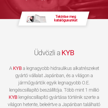
Tekintse meg
katalógusunkat
Üdvözli a
KYB
A
KYB
a legnagyobb hidraulikus alkatrészeket
gyártó vállalat Japánban, és a világon a
járműgyártók egyik legnagyobb O.E.
lengéscsillapító beszállítója. Több mint 1 millió
KYB
lengéscsillapító gyártása történik szerte a
világon hetente, beleértve a Japánban található