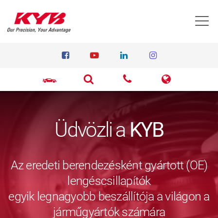
T
Üdvözli a
KYB
Az eredeti berendezésként gyártott (OE)
lengéscsillapítók
egyik legnagyobb beszállítója a világon a
járműgyártók számára