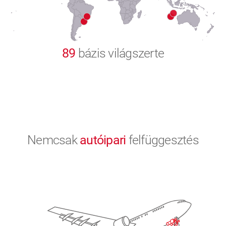
9
0
89
bázis világszerte
Nemcsak
autóipari
felfüggesztés