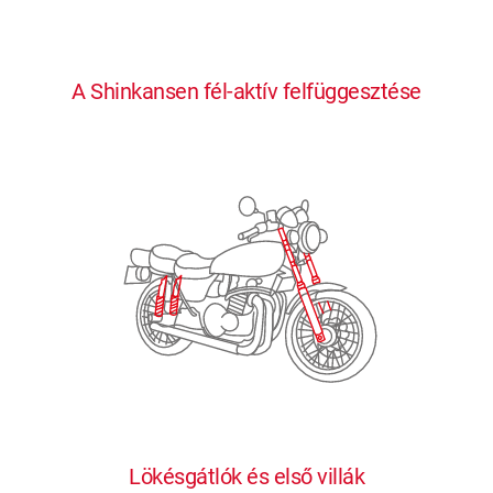
0
0
0
0
0
A Shinkansen fél-aktív felfüggesztése
1
1
1
1
1
2
2
2
2
2
3
3
3
3
3
4
4
4
4
4
0
5
5
5
5
5
0
1
6
6
6
6
6
Lökésgátlók és első villák