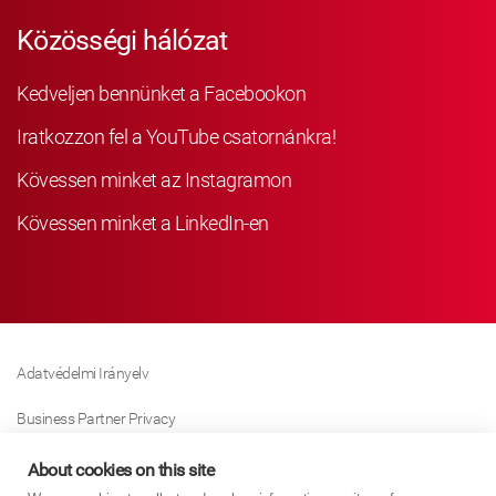
Közösségi hálózat
Kedveljen bennünket a Facebookon
Iratkozzon fel a YouTube csatornánkra!
Kövessen minket az Instagramon
Kövessen minket a LinkedIn-en
Adatvédelmi Irányelv
Business Partner Privacy
Sütikre Vonatkozó Irányelv
About cookies on this site