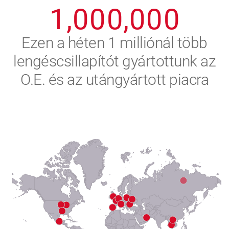
1
,
0
0
0
,
0
0
0
2
Ezen a héten 1 milliónál több
lengéscsillapítót gyártottunk az
3
O.E. és az utángyártott piacra
4
5
6
7
8