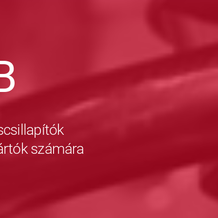
B
csillapítók
yártók számára