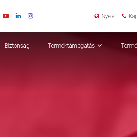
Nyelv
Kap
Biztonság
Terméktámogatás
Termé