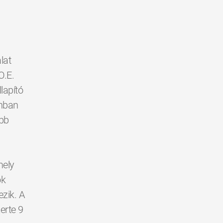
lat
O.E.
lapító
ánban
obb
mely
ók
ezik. A
erte 9