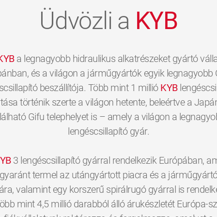
Üdvözli a
KYB
KYB
a legnagyobb hidraulikus alkatrészeket gyártó válla
ánban, és a világon a járműgyártók egyik legnagyobb 
scsillapító beszállítója. Több mint 1 millió
KYB
lengéscsil
tása történik szerte a világon hetente, beleértve a Jap
lálható Gifu telephelyet is – amely a világon a legnagy
lengéscsillapító gyár.
YB
3 lengéscsillapító gyárral rendelkezik Európában, a
gyaránt termel az utángyártott piacra és a járműgyárt
a, valamint egy korszerű spirálrugó gyárral is rendelk
öbb mint 4,5 millió darabból álló árukészletét Európa-sz