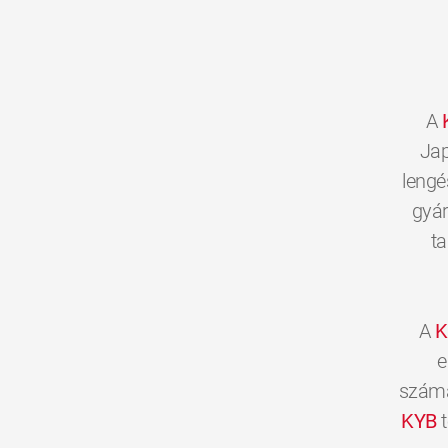
A
Jap
lengé
gyár
ta
A
K
e
számár
KYB
t