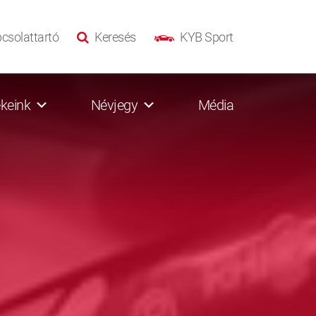
csolattartó
Keresés
KYB Sport
keink
Névjegy
Média