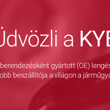
Üdvözli a
KY
 berendezésként gyártott (OE) lengés
obb beszállítója a világon a járműg