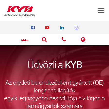
T
Üdvözli a
KYB
Az eredeti berendezésként gyártott (OE)
lengéscsillapítók
egyik legnagyobb beszállítója a világon a
járműgyártók számára