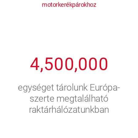
motorkerékpárokhoz
1
2
7
7
7
7
7
2
3
8
8
8
8
8
3
4
9
9
9
9
9
4
,
5
0
0
,
0
0
0
5
6
egységet tárolunk Európa-
6
7
szerte megtalálható
raktárhálózatunkban
7
8
8
9