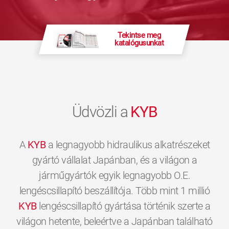
Tekintse meg
katalógusunkat
Üdvözli a
KYB
A
KYB
a legnagyobb hidraulikus alkatrészeket
gyártó vállalat Japánban, és a világon a
járműgyártók egyik legnagyobb O.E.
lengéscsillapító beszállítója. Több mint 1 millió
KYB
lengéscsillapító gyártása történik szerte a
világon hetente, beleértve a Japánban található