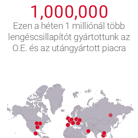
1
,
0
0
0
,
0
0
0
2
Ezen a héten 1 milliónál több
lengéscsillapítót gyártottunk az
3
O.E. és az utángyártott piacra
4
5
6
7
8