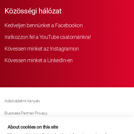
Közösségi hálózat
Kedveljen bennünket a Facebookon
Iratkozzon fel a YouTube csatornánkra!
Kövessen minket az Instagramon
Kövessen minket a LinkedIn-en
Adatvédelmi Irányelv
Business Partner Privacy
Sütikre Vonatkozó Irányelv
About cookies on this site