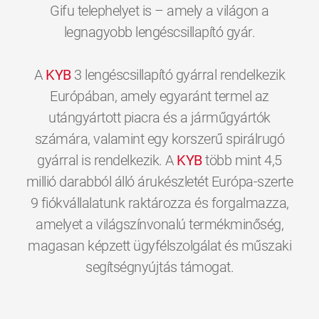
Gifu telephelyet is – amely a világon a
legnagyobb lengéscsillapító gyár.
A
KYB
3 lengéscsillapító gyárral rendelkezik
Európában, amely egyaránt termel az
utángyártott piacra és a járműgyártók
számára, valamint egy korszerű spirálrugó
gyárral is rendelkezik. A
KYB
több mint 4,5
millió darabból álló árukészletét Európa-szerte
9 fiókvállalatunk raktározza és forgalmazza,
amelyet a világszínvonalú termékminőség,
magasan képzett ügyfélszolgálat és műszaki
0
0
0
0
0
0
segítségnyújtás támogat.
1
1
1
1
1
1