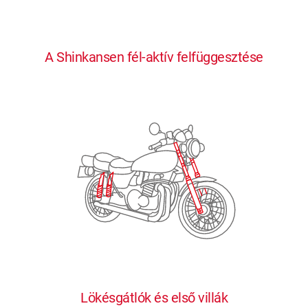
0
0
0
0
0
A Shinkansen fél-aktív felfüggesztése
1
1
1
1
1
2
2
2
2
2
3
3
3
3
3
4
4
4
4
4
0
5
5
5
5
5
0
1
6
6
6
6
6
Lökésgátlók és első villák