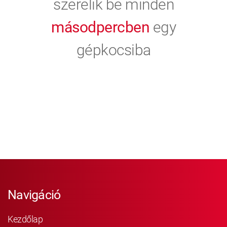
szerelik be minden
másodpercben
egy
gépkocsiba
Navigáció
Kezdőlap