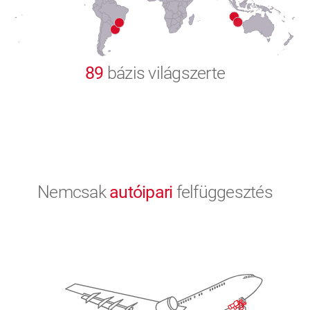
9
0
89
bázis világszerte
Nemcsak
autóipari
felfüggesztés