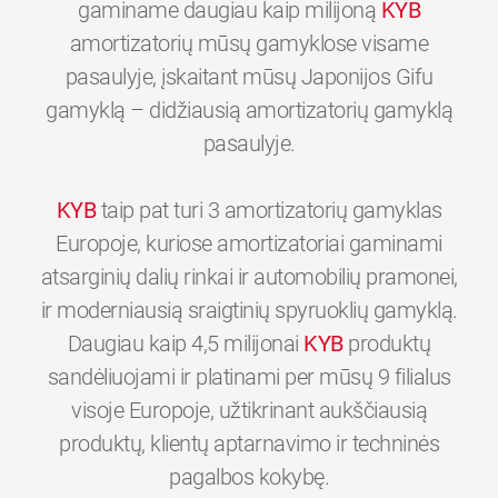
gaminame daugiau kaip milijoną
KYB
amortizatorių mūsų gamyklose visame
pasaulyje, įskaitant mūsų Japonijos Gifu
gamyklą – didžiausią amortizatorių gamyklą
pasaulyje.
KYB
taip pat turi 3 amortizatorių gamyklas
Europoje, kuriose amortizatoriai gaminami
atsarginių dalių rinkai ir automobilių pramonei,
ir moderniausią sraigtinių spyruoklių gamyklą.
Daugiau kaip 4,5 milijonai
KYB
produktų
sandėliuojami ir platinami per mūsų 9 filialus
visoje Europoje, užtikrinant aukščiausią
produktų, klientų aptarnavimo ir techninės
0
0
0
0
0
0
pagalbos kokybę.