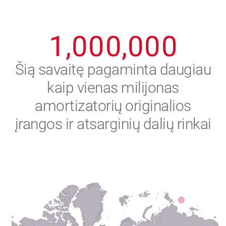
0
9
9
9
9
9
9
1
,
0
0
0
,
0
0
0
2
Šią savaitę pagaminta daugiau
kaip vienas milijonas
3
amortizatorių originalios
4
įrangos ir atsarginių dalių rinkai
5
6
7