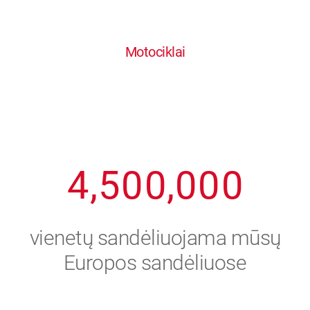
0
1
6
6
6
6
6
Motociklai
1
2
7
7
7
7
7
2
3
8
8
8
8
8
3
4
9
9
9
9
9
4
,
5
0
0
,
0
0
0
5
6
vienetų sandėliuojama mūsų
6
7
Europos sandėliuose
7
8