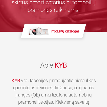
skirtus amortizatorius automobilių
pramonės reikmėms.
Produktų katalogas
Apie
KYB
KYB
yra Japonijos pirmaujantis hidraulikos
gamintojas ir vienas didžiausių originalios
įrangos (OE) amortizatorių automobilių
pramonei tiekėjas. Kiekvieną savaitę