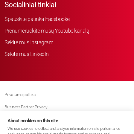
Socialiniai tinklai
Spauskite patinka Facebooke
Prenumeruokite mūsų Youtube kanalą
Sekite mus Instagram
Sekite mus LinkedIn
Privatumo politika
Business Partner Privacy
Slapukų Politika
About cookies on this site
We use cookies to collect and analyse information on site performance
Modern Slavery Act Policy