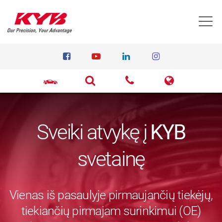
T
Sveiki atvykę į
KYB
svetainę
Vienas iš pasaulyje pirmaujančių tiekėjų,
tiekiančių pirmajam surinkimui (OE)