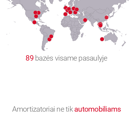
8
9
0
89
bazės visame pasaulyje
Amortizatoriai ne tik
automobiliams