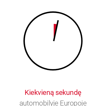
8
9
9
0
0
Kiekvieną sekundę
automobilyje Europoje