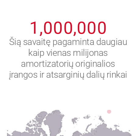
0
9
9
9
9
9
9
1
,
0
0
0
,
0
0
0
2
Šią savaitę pagaminta daugiau
kaip vienas milijonas
3
amortizatorių originalios
4
įrangos ir atsarginių dalių rinkai
5
6
7