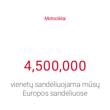
0
1
6
6
6
6
6
Motociklai
1
2
7
7
7
7
7
2
3
8
8
8
8
8
3
4
9
9
9
9
9
4
,
5
0
0
,
0
0
0
5
6
vienetų sandėliuojama mūsų
6
7
Europos sandėliuose
7
8