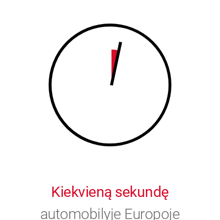
8
9
9
0
0
Kiekvieną sekundę
automobilyje Europoje