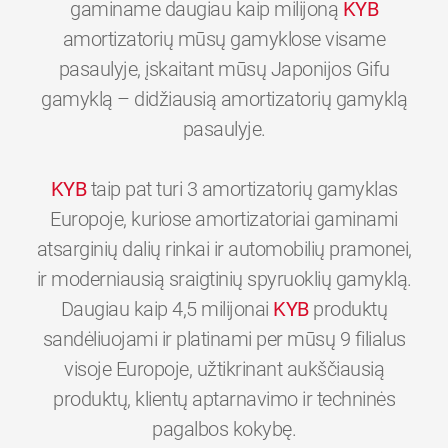
gaminame daugiau kaip milijoną
KYB
amortizatorių mūsų gamyklose visame
pasaulyje, įskaitant mūsų Japonijos Gifu
gamyklą – didžiausią amortizatorių gamyklą
pasaulyje.
KYB
taip pat turi 3 amortizatorių gamyklas
Europoje, kuriose amortizatoriai gaminami
atsarginių dalių rinkai ir automobilių pramonei,
ir moderniausią sraigtinių spyruoklių gamyklą.
Daugiau kaip 4,5 milijonai
KYB
produktų
sandėliuojami ir platinami per mūsų 9 filialus
visoje Europoje, užtikrinant aukščiausią
produktų, klientų aptarnavimo ir techninės
0
0
0
0
0
0
pagalbos kokybę.