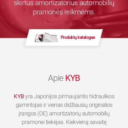
skirtus amortizatorius automobilių
pramonės reikmėms.
Produktų katalogas
Apie
KYB
KYB
yra Japonijos pirmaujantis hidraulikos
gamintojas ir vienas didžiausių originalios
įrangos (OE) amortizatorių automobilių
pramonei tiekėjas. Kiekvieną savaitę