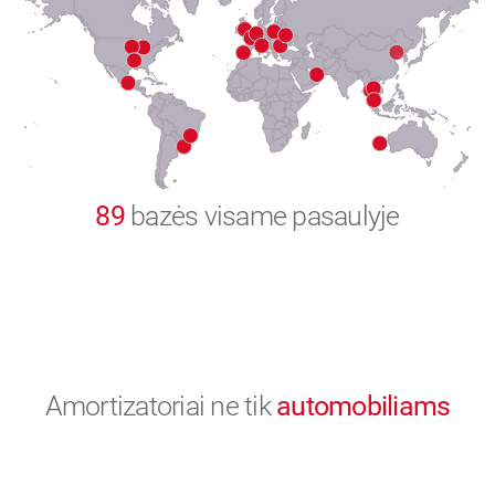
8
9
0
89
bazės visame pasaulyje
Amortizatoriai ne tik
automobiliams