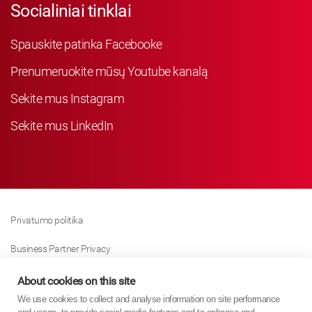
Socialiniai tinklai
Spauskite patinka Facebooke
Prenumeruokite mūsų Youtube kanalą
Sekite mus Instagram
Sekite mus LinkedIn
Privatumo politika
Business Partner Privacy
Slapukų Politika
About cookies on this site
We use cookies to collect and analyse information on site performance
Modern Slavery Act Policy