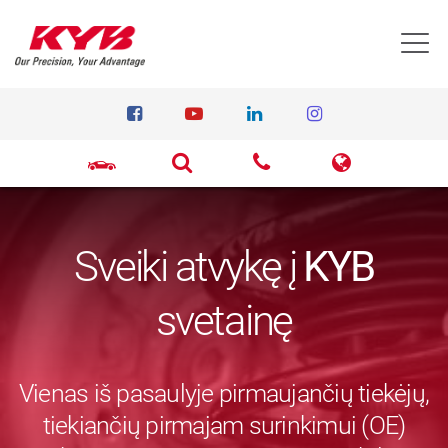
T
Sveiki atvykę į
KYB
svetainę
Vienas iš pasaulyje pirmaujančių tiekėjų,
tiekiančių pirmajam surinkimui (OE)