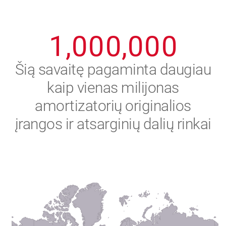
0
9
9
9
9
9
9
1
,
0
0
0
,
0
0
0
2
Šią savaitę pagaminta daugiau
kaip vienas milijonas
3
amortizatorių originalios
4
įrangos ir atsarginių dalių rinkai
5
6
7