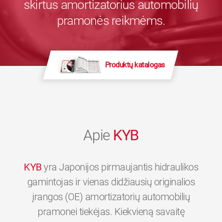
skirtus amortizatorius automobilių
pramonės reikmėms.
Produktų katalogas
Apie
KYB
KYB
yra Japonijos pirmaujantis hidraulikos
gamintojas ir vienas didžiausių originalios
įrangos (OE) amortizatorių automobilių
pramonei tiekėjas. Kiekvieną savaitę