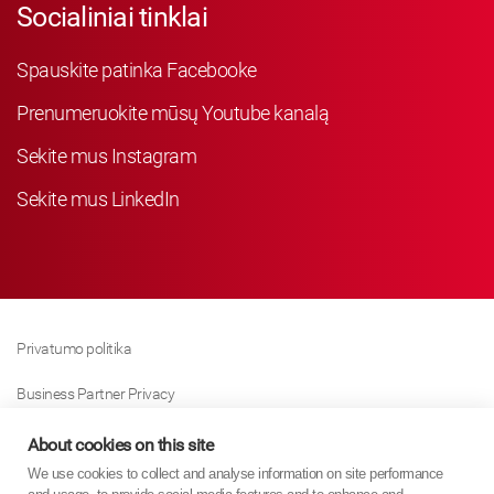
Socialiniai tinklai
Spauskite patinka Facebooke
Prenumeruokite mūsų Youtube kanalą
Sekite mus Instagram
Sekite mus LinkedIn
Privatumo politika
Business Partner Privacy
Slapukų Politika
About cookies on this site
We use cookies to collect and analyse information on site performance
Modern Slavery Act Policy