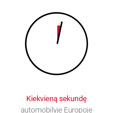
8
9
9
0
0
Kiekvieną sekundę
automobilyje Europoje