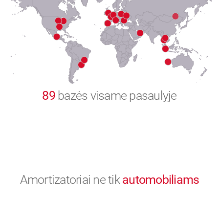
8
9
0
89
bazės visame pasaulyje
Amortizatoriai ne tik
automobiliams