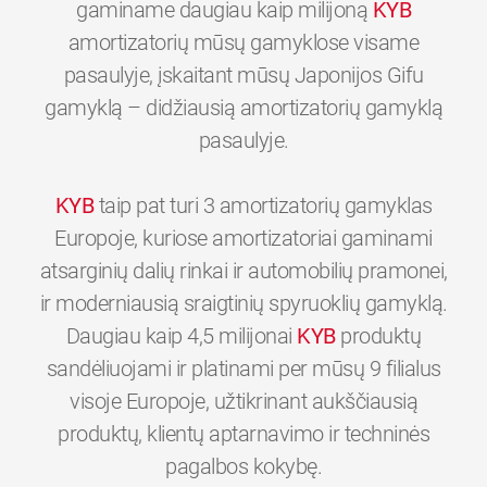
gaminame daugiau kaip milijoną
KYB
amortizatorių mūsų gamyklose visame
pasaulyje, įskaitant mūsų Japonijos Gifu
gamyklą – didžiausią amortizatorių gamyklą
pasaulyje.
KYB
taip pat turi 3 amortizatorių gamyklas
Europoje, kuriose amortizatoriai gaminami
atsarginių dalių rinkai ir automobilių pramonei,
ir moderniausią sraigtinių spyruoklių gamyklą.
Daugiau kaip 4,5 milijonai
KYB
produktų
sandėliuojami ir platinami per mūsų 9 filialus
visoje Europoje, užtikrinant aukščiausią
produktų, klientų aptarnavimo ir techninės
0
0
0
0
0
0
pagalbos kokybę.