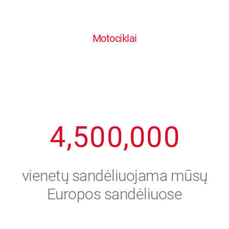
0
1
6
6
6
6
6
Motociklai
1
2
7
7
7
7
7
2
3
8
8
8
8
8
3
4
9
9
9
9
9
4
,
5
0
0
,
0
0
0
5
6
vienetų sandėliuojama mūsų
6
7
Europos sandėliuose
7
8