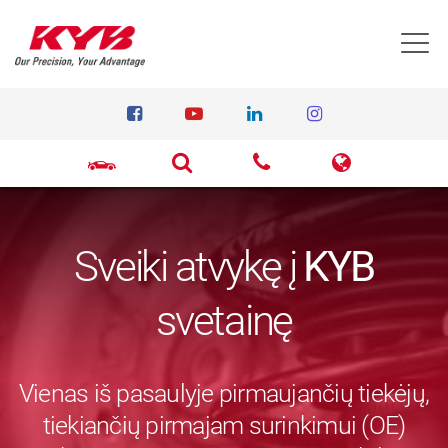
T
Sveiki atvykę į
KYB
svetainę
Vienas iš pasaulyje pirmaujančių tiekėjų,
tiekiančių pirmajam surinkimui (OE)