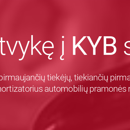
tvykę į
KYB
s
pirmaujančių tiekėjų, tiekiančių pir
mortizatorius automobilių pramonės