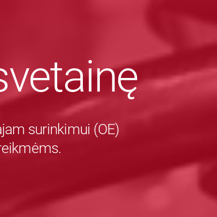
vetainę
majam surinkimui (OE)
 reikmėms.