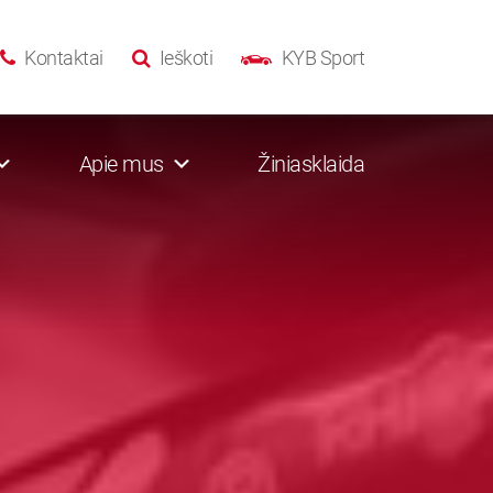
Kontaktai
Ieškoti
KYB Sport
Apie mus
Žiniasklaida