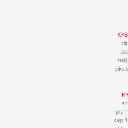
KYB
di
pra
mili
įskai
K
am
pramo
kaip 4