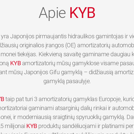
Apie
KYB
yra Japonijos pirmaujantis hidraulikos gamintojas ir v
džiausių originalios įrangos (OE) amortizatorių automobi
monei tiekėjas. Kiekvieną savaitę gaminame daugiau 
joną
KYB
amortizatorių mūsų gamyklose visame pasaul
tant mūsų Japonijos Gifu gamyklą – didžiausią amortiz
gamyklą pasaulyje.
YB
taip pat turi 3 amortizatorių gamyklas Europoje, kuri
ortizatoriai gaminami atsarginių dalių rinkai ir automobi
nei, ir moderniausią sraigtinių spyruoklių gamyklą. D
,5 milijonai
KYB
produktų sandėliuojami ir platinami p