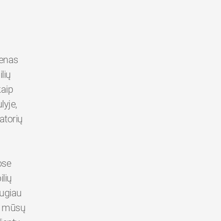
ienas
lių
kaip
yje,
atorių
ose
lių
augiau
er mūsų