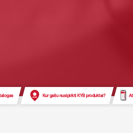
talogas
Kur galiu nusipirkti KYB produktai?
At