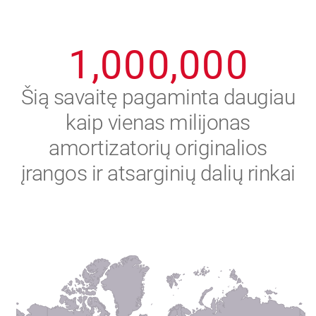
0
9
9
9
9
9
9
1
,
0
0
0
,
0
0
0
2
Šią savaitę pagaminta daugiau
kaip vienas milijonas
3
amortizatorių originalios
4
įrangos ir atsarginių dalių rinkai
5
6
7