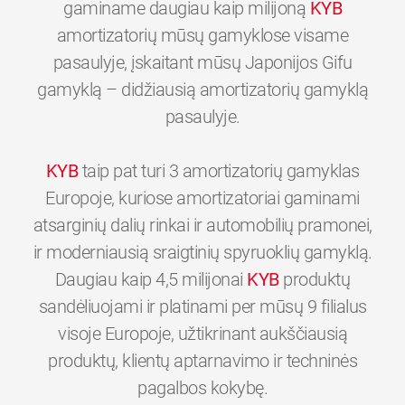
gaminame daugiau kaip milijoną
KYB
amortizatorių mūsų gamyklose visame
pasaulyje, įskaitant mūsų Japonijos Gifu
gamyklą – didžiausią amortizatorių gamyklą
pasaulyje.
KYB
taip pat turi 3 amortizatorių gamyklas
Europoje, kuriose amortizatoriai gaminami
atsarginių dalių rinkai ir automobilių pramonei,
ir moderniausią sraigtinių spyruoklių gamyklą.
Daugiau kaip 4,5 milijonai
KYB
produktų
sandėliuojami ir platinami per mūsų 9 filialus
visoje Europoje, užtikrinant aukščiausią
produktų, klientų aptarnavimo ir techninės
0
0
0
0
0
0
pagalbos kokybę.