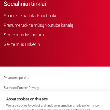
Socialiniai tinklai
Spauskite patinka Facebooke
Prenumeruokite mūsų Youtube kanalą
Sekite mus Instagram
Sekite mus LinkedIn
Privatumo politika
Business Partner Privacy
Slapukų Politika
About cookies on this site
We use cookies to collect and analyse information on site performance
Modern Slavery Act Policy