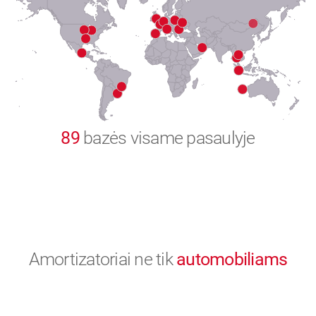
8
9
0
89
bazės visame pasaulyje
Amortizatoriai ne tik
automobiliams