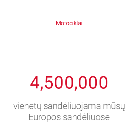
0
1
6
6
6
6
6
Motociklai
1
2
7
7
7
7
7
2
3
8
8
8
8
8
3
4
9
9
9
9
9
4
,
5
0
0
,
0
0
0
5
6
vienetų sandėliuojama mūsų
6
7
Europos sandėliuose
7
8