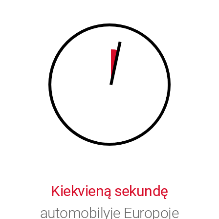
8
9
9
0
0
Kiekvieną sekundę
automobilyje Europoje