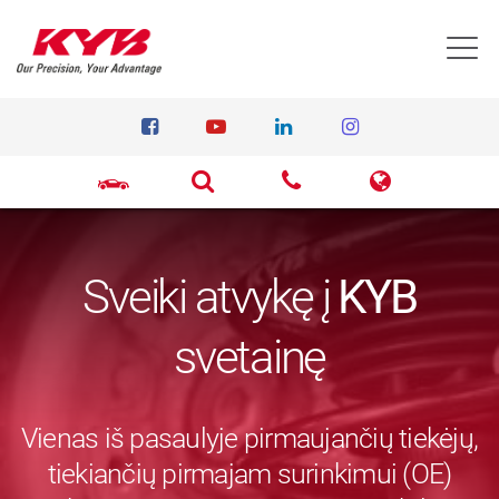
T
Sveiki atvykę į
KYB
svetainę
Vienas iš pasaulyje pirmaujančių tiekėjų,
tiekiančių pirmajam surinkimui (OE)