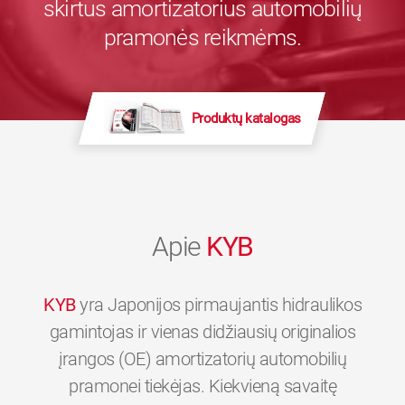
skirtus amortizatorius automobilių
pramonės reikmėms.
Produktų katalogas
Apie
KYB
KYB
yra Japonijos pirmaujantis hidraulikos
gamintojas ir vienas didžiausių originalios
įrangos (OE) amortizatorių automobilių
pramonei tiekėjas. Kiekvieną savaitę