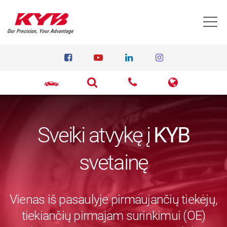
T
Sveiki atvykę į
KYB
svetainę
Vienas iš pasaulyje pirmaujančių tiekėjų,
tiekiančių pirmajam surinkimui (OE)