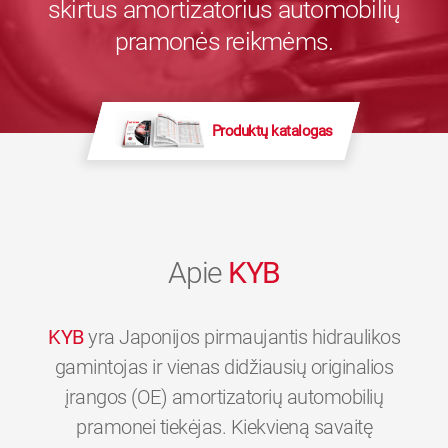
skirtus amortizatorius automobilių
pramonės reikmėms.
Produktų katalogas
Apie
KYB
KYB
yra Japonijos pirmaujantis hidraulikos
gamintojas ir vienas didžiausių originalios
įrangos (OE) amortizatorių automobilių
pramonei tiekėjas. Kiekvieną savaitę