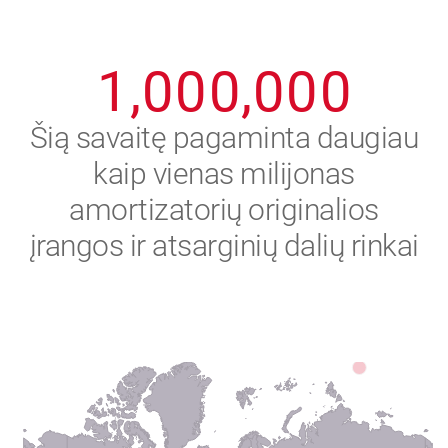
0
9
9
9
9
9
9
1
,
0
0
0
,
0
0
0
2
Šią savaitę pagaminta daugiau
kaip vienas milijonas
3
amortizatorių originalios
4
įrangos ir atsarginių dalių rinkai
5
6
7