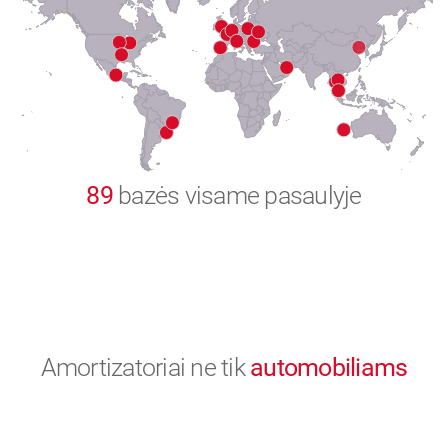
8
9
0
89
bazės visame pasaulyje
Amortizatoriai ne tik
automobiliams