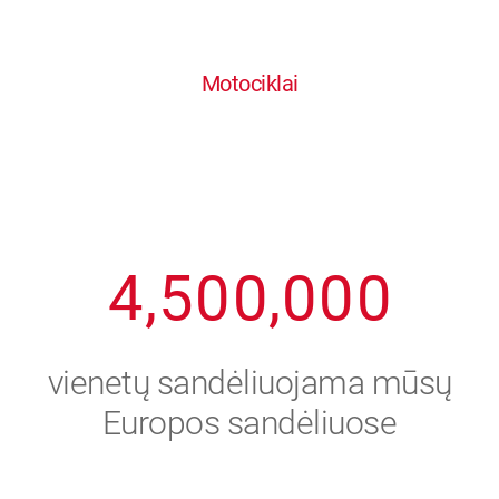
0
1
6
6
6
6
6
Motociklai
1
2
7
7
7
7
7
2
3
8
8
8
8
8
3
4
9
9
9
9
9
4
,
5
0
0
,
0
0
0
5
6
vienetų sandėliuojama mūsų
6
7
Europos sandėliuose
7
8