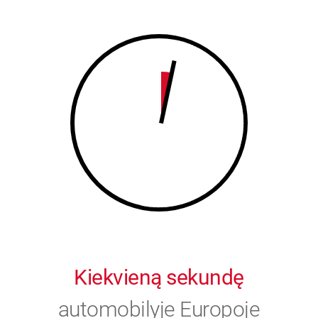
8
9
9
0
0
Kiekvieną sekundę
automobilyje Europoje