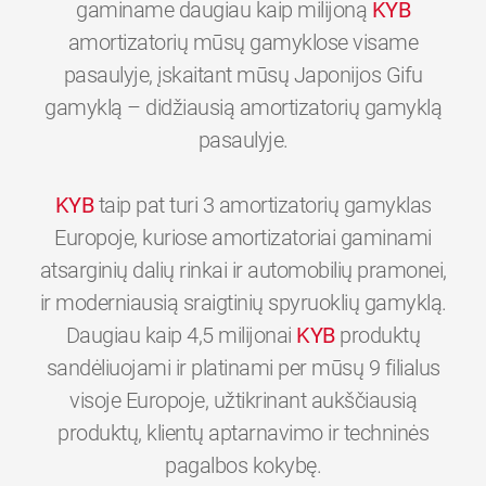
gaminame daugiau kaip milijoną
KYB
amortizatorių mūsų gamyklose visame
pasaulyje, įskaitant mūsų Japonijos Gifu
gamyklą – didžiausią amortizatorių gamyklą
pasaulyje.
KYB
taip pat turi 3 amortizatorių gamyklas
Europoje, kuriose amortizatoriai gaminami
atsarginių dalių rinkai ir automobilių pramonei,
ir moderniausią sraigtinių spyruoklių gamyklą.
Daugiau kaip 4,5 milijonai
KYB
produktų
sandėliuojami ir platinami per mūsų 9 filialus
visoje Europoje, užtikrinant aukščiausią
produktų, klientų aptarnavimo ir techninės
0
0
0
0
0
0
pagalbos kokybę.