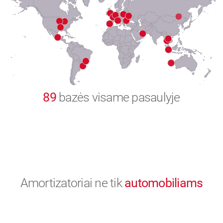
8
9
0
89
bazės visame pasaulyje
Amortizatoriai ne tik
automobiliams