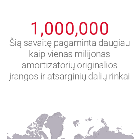
0
9
9
9
9
9
9
1
,
0
0
0
,
0
0
0
2
Šią savaitę pagaminta daugiau
kaip vienas milijonas
3
amortizatorių originalios
4
įrangos ir atsarginių dalių rinkai
5
6
7