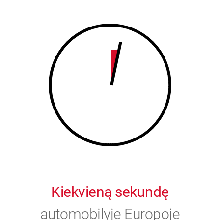
8
9
9
0
0
Kiekvieną sekundę
automobilyje Europoje