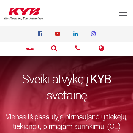
T
Sveiki atvykę į
KYB
svetainę
Vienas iš pasaulyje pirmaujančių tiekėjų,
tiekiančių pirmajam surinkimui (OE)