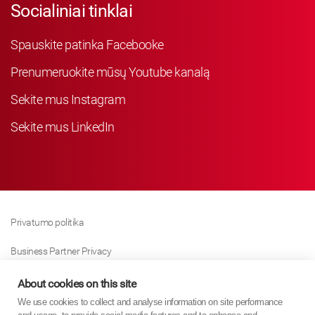
Socialiniai tinklai
Spauskite patinka Facebooke
Prenumeruokite mūsų Youtube kanalą
Sekite mus Instagram
Sekite mus LinkedIn
Privatumo politika
Business Partner Privacy
Slapukų Politika
About cookies on this site
We use cookies to collect and analyse information on site performance
Modern Slavery Act Policy