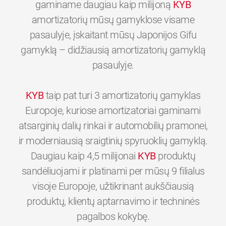
gaminame daugiau kaip milijoną
KYB
amortizatorių mūsų gamyklose visame
pasaulyje, įskaitant mūsų Japonijos Gifu
gamyklą – didžiausią amortizatorių gamyklą
pasaulyje.
KYB
taip pat turi 3 amortizatorių gamyklas
Europoje, kuriose amortizatoriai gaminami
atsarginių dalių rinkai ir automobilių pramonei,
ir moderniausią sraigtinių spyruoklių gamyklą.
Daugiau kaip 4,5 milijonai
KYB
produktų
sandėliuojami ir platinami per mūsų 9 filialus
visoje Europoje, užtikrinant aukščiausią
produktų, klientų aptarnavimo ir techninės
0
0
0
0
0
0
pagalbos kokybę.