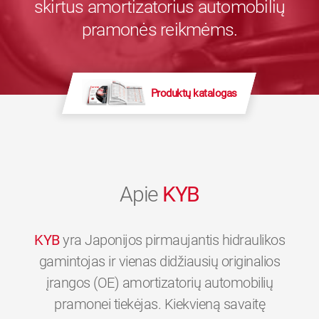
skirtus amortizatorius automobilių
pramonės reikmėms.
Produktų katalogas
Apie
KYB
KYB
yra Japonijos pirmaujantis hidraulikos
gamintojas ir vienas didžiausių originalios
įrangos (OE) amortizatorių automobilių
pramonei tiekėjas. Kiekvieną savaitę