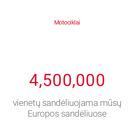
0
1
6
6
6
6
6
Motociklai
1
2
7
7
7
7
7
2
3
8
8
8
8
8
3
4
9
9
9
9
9
4
,
5
0
0
,
0
0
0
5
6
vienetų sandėliuojama mūsų
6
7
Europos sandėliuose
7
8