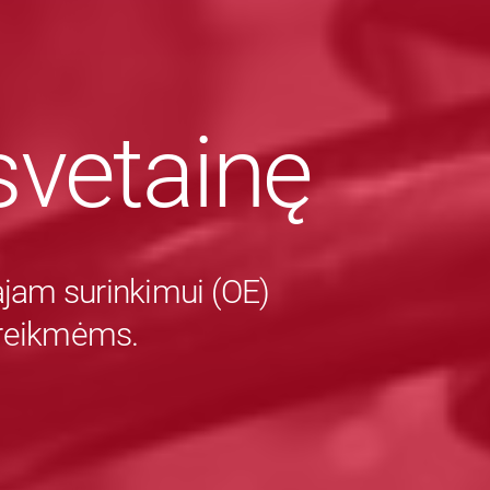
vetainę
majam surinkimui (OE)
 reikmėms.