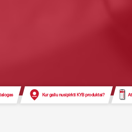
talogas
Kur galiu nusipirkti KYB produktai?
At