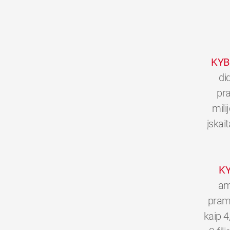
KYB
di
pra
mili
įskai
K
am
pramo
kaip 4