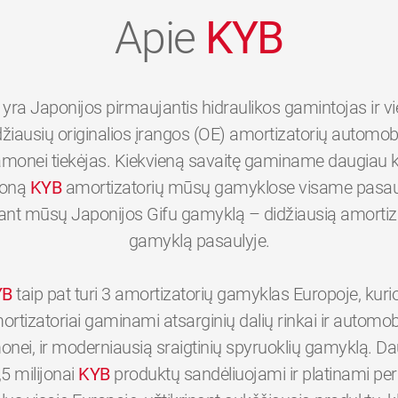
Apie
KYB
yra Japonijos pirmaujantis hidraulikos gamintojas ir v
džiausių originalios įrangos (OE) amortizatorių automobi
monei tiekėjas. Kiekvieną savaitę gaminame daugiau 
joną
KYB
amortizatorių mūsų gamyklose visame pasaul
tant mūsų Japonijos Gifu gamyklą – didžiausią amortiz
gamyklą pasaulyje.
YB
taip pat turi 3 amortizatorių gamyklas Europoje, kuri
ortizatoriai gaminami atsarginių dalių rinkai ir automobi
nei, ir moderniausią sraigtinių spyruoklių gamyklą. D
,5 milijonai
KYB
produktų sandėliuojami ir platinami p