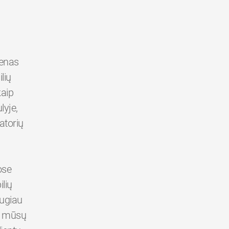
ienas
lių
kaip
yje,
atorių
ose
lių
augiau
er mūsų