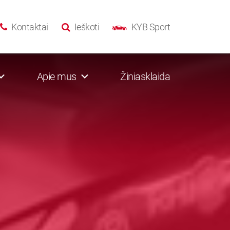
Kontaktai
Ieškoti
KYB Sport
Apie mus
Žiniasklaida