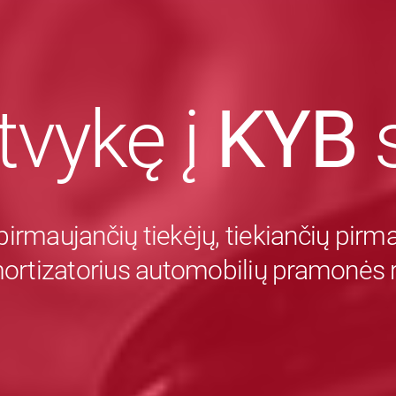
tvykę į
KYB
s
pirmaujančių tiekėjų, tiekiančių pir
mortizatorius automobilių pramonės