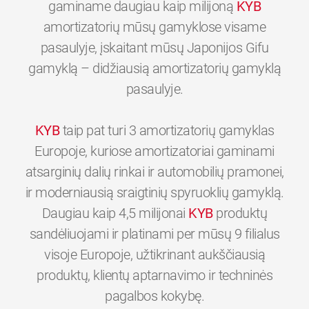
gaminame daugiau kaip milijoną
KYB
amortizatorių mūsų gamyklose visame
pasaulyje, įskaitant mūsų Japonijos Gifu
gamyklą – didžiausią amortizatorių gamyklą
pasaulyje.
KYB
taip pat turi 3 amortizatorių gamyklas
Europoje, kuriose amortizatoriai gaminami
atsarginių dalių rinkai ir automobilių pramonei,
ir moderniausią sraigtinių spyruoklių gamyklą.
Daugiau kaip 4,5 milijonai
KYB
produktų
sandėliuojami ir platinami per mūsų 9 filialus
visoje Europoje, užtikrinant aukščiausią
produktų, klientų aptarnavimo ir techninės
0
0
0
0
0
0
pagalbos kokybę.