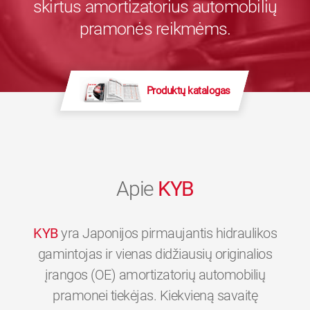
skirtus amortizatorius automobilių
pramonės reikmėms.
Produktų katalogas
Apie
KYB
KYB
yra Japonijos pirmaujantis hidraulikos
gamintojas ir vienas didžiausių originalios
įrangos (OE) amortizatorių automobilių
pramonei tiekėjas. Kiekvieną savaitę