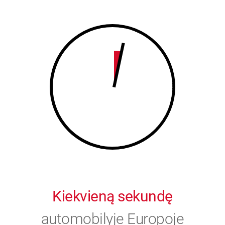
8
9
9
0
0
Kiekvieną sekundę
automobilyje Europoje