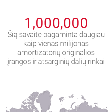
0
9
9
9
9
9
9
1
,
0
0
0
,
0
0
0
2
Šią savaitę pagaminta daugiau
kaip vienas milijonas
3
amortizatorių originalios
4
įrangos ir atsarginių dalių rinkai
5
6
7