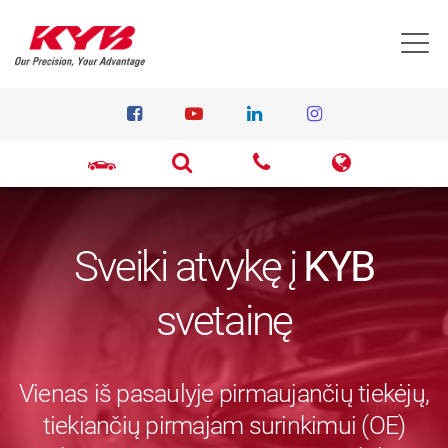
T
Sveiki atvykę į
KYB
svetainę
Vienas iš pasaulyje pirmaujančių tiekėjų,
tiekiančių pirmajam surinkimui (OE)