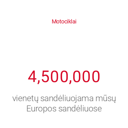
0
1
6
6
6
6
6
Motociklai
1
2
7
7
7
7
7
2
3
8
8
8
8
8
3
4
9
9
9
9
9
4
,
5
0
0
,
0
0
0
5
6
vienetų sandėliuojama mūsų
6
7
Europos sandėliuose
7
8