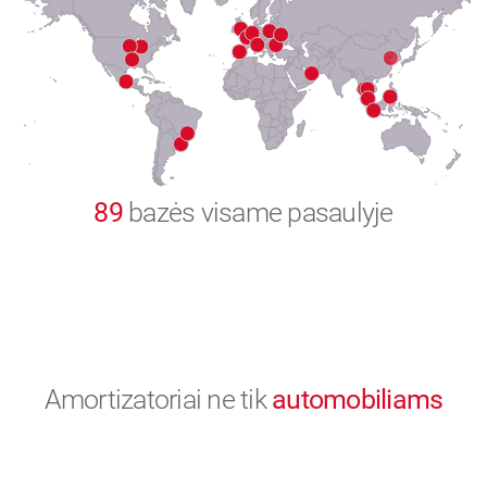
8
9
0
89
bazės visame pasaulyje
Amortizatoriai ne tik
automobiliams