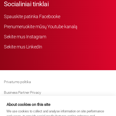
Socialiniai tinklai
Spauskite patinka Facebooke
Prenumeruokite mūsų Youtube kanalą
Sekite mus Instagram
Sekite mus LinkedIn
Privatumo politika
Business Partner Privacy
Slapukų Politika
About cookies on this site
We use cookies to collect and analyse information on site performance
Modern Slavery Act Policy