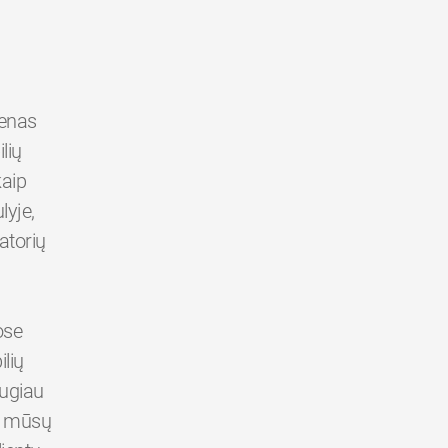
ienas
lių
kaip
yje,
atorių
ose
lių
augiau
er mūsų