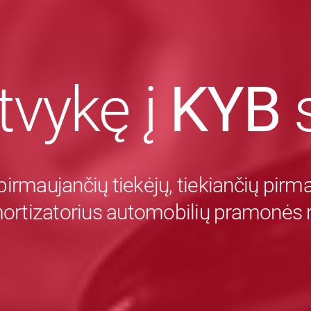
tvykę į
KYB
s
pirmaujančių tiekėjų, tiekiančių pir
mortizatorius automobilių pramonės