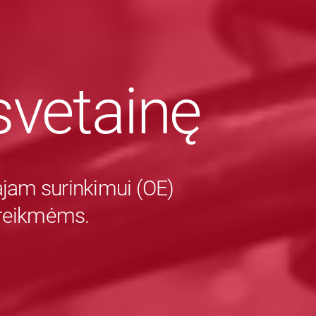
vetainę
majam surinkimui (OE)
 reikmėms.