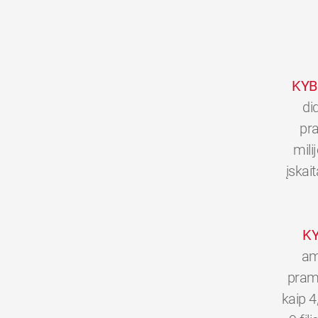
KYB
di
pra
mili
įskai
K
am
pramo
kaip 4