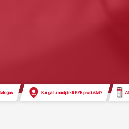
talogas
Kur galiu nusipirkti KYB produktai?
At