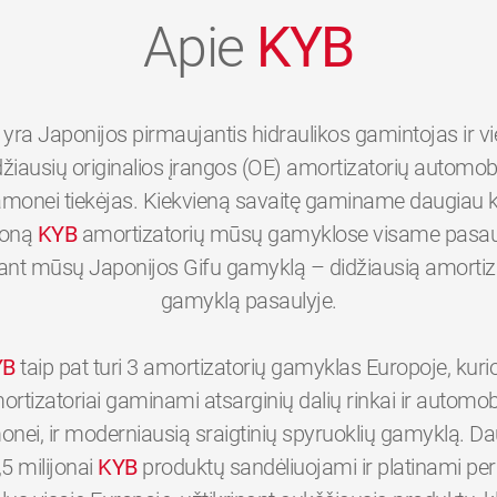
Apie
KYB
yra Japonijos pirmaujantis hidraulikos gamintojas ir v
džiausių originalios įrangos (OE) amortizatorių automobi
monei tiekėjas. Kiekvieną savaitę gaminame daugiau 
joną
KYB
amortizatorių mūsų gamyklose visame pasaul
tant mūsų Japonijos Gifu gamyklą – didžiausią amortiz
gamyklą pasaulyje.
YB
taip pat turi 3 amortizatorių gamyklas Europoje, kuri
ortizatoriai gaminami atsarginių dalių rinkai ir automobi
nei, ir moderniausią sraigtinių spyruoklių gamyklą. D
,5 milijonai
KYB
produktų sandėliuojami ir platinami p