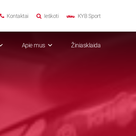
Kontaktai
Ieškoti
KYB Sport
Apie mus
Žiniasklaida