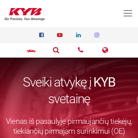
T
Sveiki atvykę į
KYB
svetainę
Vienas iš pasaulyje pirmaujančių tiekėjų,
tiekiančių pirmajam surinkimui (OE)