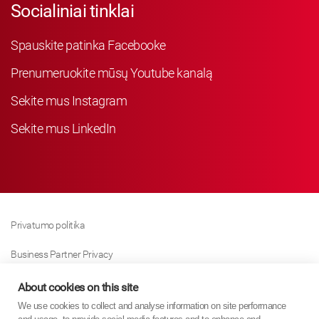
Socialiniai tinklai
Spauskite patinka Facebooke
Prenumeruokite mūsų Youtube kanalą
Sekite mus Instagram
Sekite mus LinkedIn
Privatumo politika
Business Partner Privacy
Slapukų Politika
About cookies on this site
We use cookies to collect and analyse information on site performance
Modern Slavery Act Policy