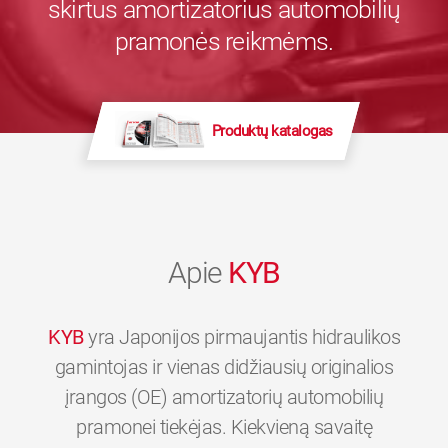
skirtus amortizatorius automobilių
pramonės reikmėms.
Produktų katalogas
Apie
KYB
KYB
yra Japonijos pirmaujantis hidraulikos
gamintojas ir vienas didžiausių originalios
įrangos (OE) amortizatorių automobilių
pramonei tiekėjas. Kiekvieną savaitę