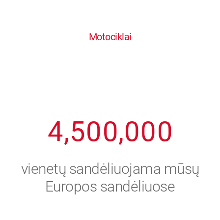
0
1
6
6
6
6
6
Motociklai
1
2
7
7
7
7
7
2
3
8
8
8
8
8
3
4
9
9
9
9
9
4
,
5
0
0
,
0
0
0
5
6
vienetų sandėliuojama mūsų
6
7
Europos sandėliuose
7
8