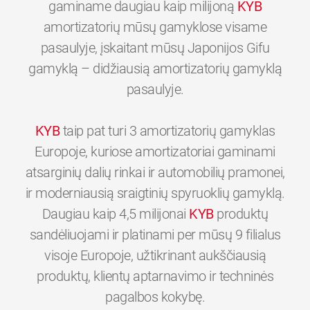
gaminame daugiau kaip milijoną
KYB
amortizatorių mūsų gamyklose visame
pasaulyje, įskaitant mūsų Japonijos Gifu
gamyklą – didžiausią amortizatorių gamyklą
pasaulyje.
KYB
taip pat turi 3 amortizatorių gamyklas
Europoje, kuriose amortizatoriai gaminami
atsarginių dalių rinkai ir automobilių pramonei,
ir moderniausią sraigtinių spyruoklių gamyklą.
Daugiau kaip 4,5 milijonai
KYB
produktų
sandėliuojami ir platinami per mūsų 9 filialus
visoje Europoje, užtikrinant aukščiausią
produktų, klientų aptarnavimo ir techninės
0
0
0
0
0
0
pagalbos kokybę.