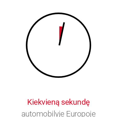
8
9
9
0
0
Kiekvieną sekundę
automobilyje Europoje