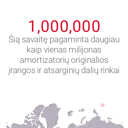
0
9
9
9
9
9
9
1
,
0
0
0
,
0
0
0
2
Šią savaitę pagaminta daugiau
kaip vienas milijonas
3
amortizatorių originalios
4
įrangos ir atsarginių dalių rinkai
5
6
7