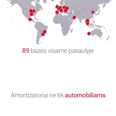
8
9
0
89
bazės visame pasaulyje
Amortizatoriai ne tik
automobiliams