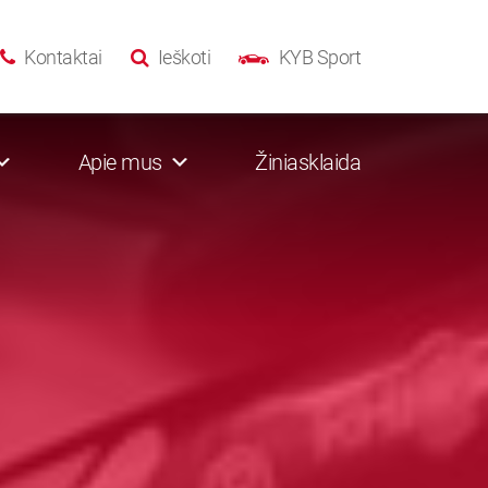
Kontaktai
Ieškoti
KYB Sport
Apie mus
Žiniasklaida