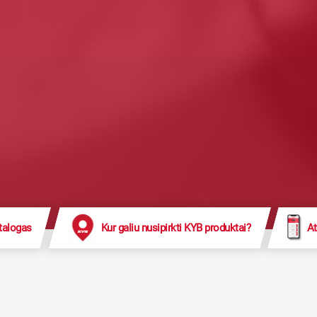
talogas
Kur galiu nusipirkti KYB produktai?
At