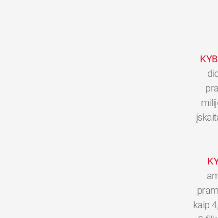
KYB
di
pra
mili
įskai
K
am
pramo
kaip 4