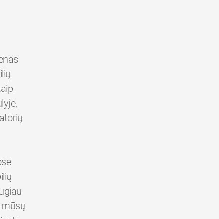
ienas
lių
kaip
yje,
atorių
ose
lių
augiau
er mūsų