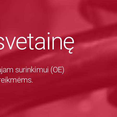
vetainę
majam surinkimui (OE)
 reikmėms.