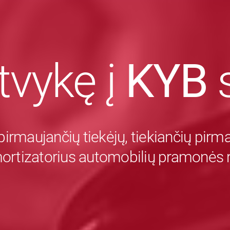
tvykę į
KYB
s
pirmaujančių tiekėjų, tiekiančių pir
mortizatorius automobilių pramonės