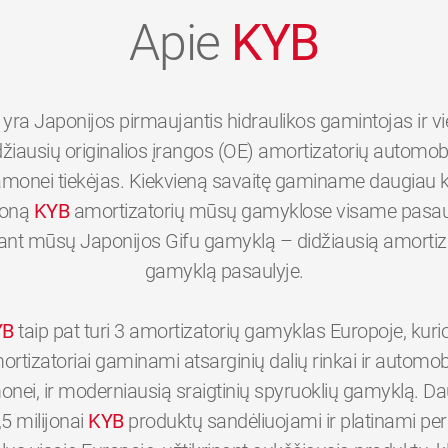
Apie
KYB
yra Japonijos pirmaujantis hidraulikos gamintojas ir v
džiausių originalios įrangos (OE) amortizatorių automobi
monei tiekėjas. Kiekvieną savaitę gaminame daugiau 
joną
KYB
amortizatorių mūsų gamyklose visame pasaul
tant mūsų Japonijos Gifu gamyklą – didžiausią amortiz
gamyklą pasaulyje.
YB
taip pat turi 3 amortizatorių gamyklas Europoje, kuri
ortizatoriai gaminami atsarginių dalių rinkai ir automobi
nei, ir moderniausią sraigtinių spyruoklių gamyklą. D
,5 milijonai
KYB
produktų sandėliuojami ir platinami p