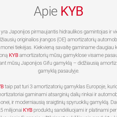
Apie
KYB
yra Japonijos pirmaujantis hidraulikos gamintojas ir v
džiausių originalios įrangos (OE) amortizatorių automobi
monei tiekėjas. Kiekvieną savaitę gaminame daugiau 
joną
KYB
amortizatorių mūsų gamyklose visame pasaul
tant mūsų Japonijos Gifu gamyklą – didžiausią amortiz
gamyklą pasaulyje.
YB
taip pat turi 3 amortizatorių gamyklas Europoje, kuri
ortizatoriai gaminami atsarginių dalių rinkai ir automobi
nei, ir moderniausią sraigtinių spyruoklių gamyklą. D
,5 milijonai
KYB
produktų sandėliuojami ir platinami p