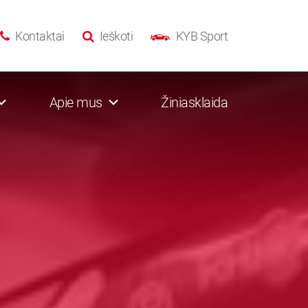
Kontaktai
Ieškoti
KYB Sport
Apie mus
Žiniasklaida