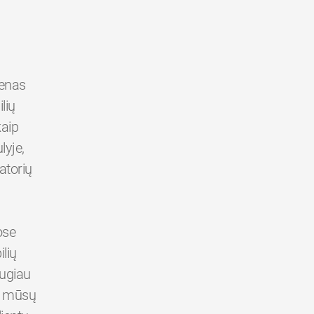
ienas
lių
kaip
yje,
atorių
ose
lių
augiau
er mūsų