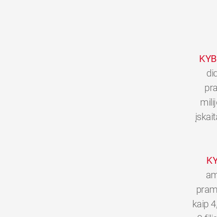
KYB
di
pra
mili
įskai
K
am
pramo
kaip 4