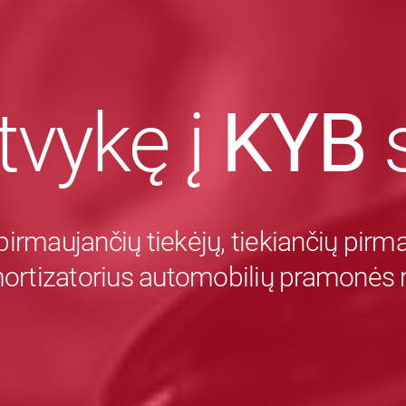
tvykę į
KYB
s
pirmaujančių tiekėjų, tiekiančių pir
mortizatorius automobilių pramonės