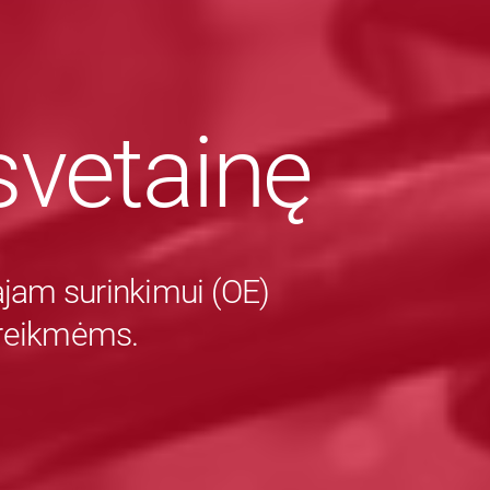
vetainę
majam surinkimui (OE)
 reikmėms.