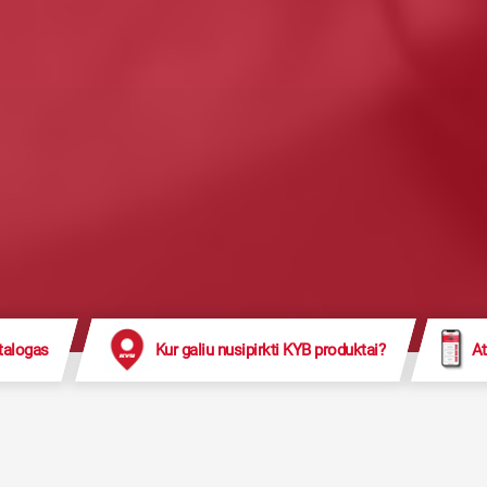
talogas
Kur galiu nusipirkti KYB produktai?
At