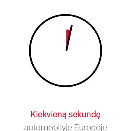
8
9
9
0
0
Kiekvieną sekundę
automobilyje Europoje