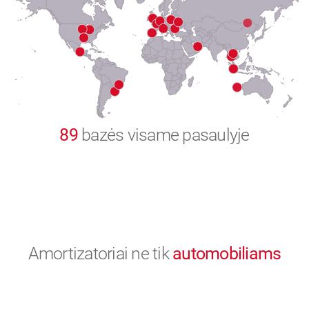
8
9
0
89
bazės visame pasaulyje
Amortizatoriai ne tik
automobiliams