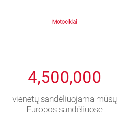
0
1
6
6
6
6
6
Motociklai
1
2
7
7
7
7
7
2
3
8
8
8
8
8
3
4
9
9
9
9
9
4
,
5
0
0
,
0
0
0
5
6
vienetų sandėliuojama mūsų
6
7
Europos sandėliuose
7
8