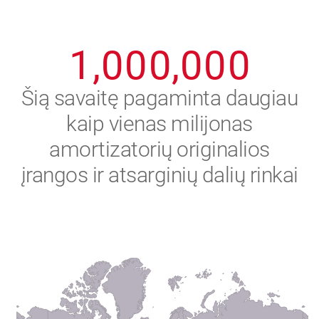
0
9
9
9
9
9
9
1
,
0
0
0
,
0
0
0
2
Šią savaitę pagaminta daugiau
kaip vienas milijonas
3
amortizatorių originalios
4
įrangos ir atsarginių dalių rinkai
5
6
7