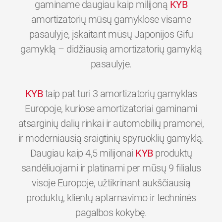
gaminame daugiau kaip milijoną
KYB
amortizatorių mūsų gamyklose visame
pasaulyje, įskaitant mūsų Japonijos Gifu
gamyklą – didžiausią amortizatorių gamyklą
pasaulyje.
KYB
taip pat turi 3 amortizatorių gamyklas
Europoje, kuriose amortizatoriai gaminami
atsarginių dalių rinkai ir automobilių pramonei,
ir moderniausią sraigtinių spyruoklių gamyklą.
Daugiau kaip 4,5 milijonai
KYB
produktų
sandėliuojami ir platinami per mūsų 9 filialus
visoje Europoje, užtikrinant aukščiausią
produktų, klientų aptarnavimo ir techninės
0
0
0
0
0
0
pagalbos kokybę.