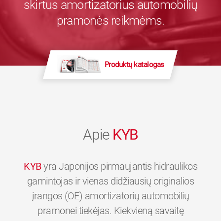
skirtus amortizatorius automobilių
pramonės reikmėms.
Produktų katalogas
Apie
KYB
KYB
yra Japonijos pirmaujantis hidraulikos
gamintojas ir vienas didžiausių originalios
įrangos (OE) amortizatorių automobilių
pramonei tiekėjas. Kiekvieną savaitę