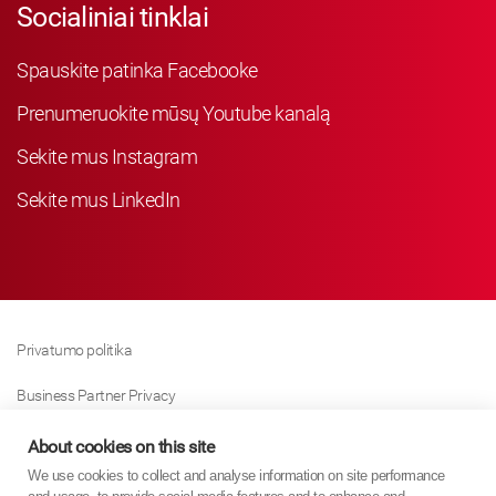
Socialiniai tinklai
Spauskite patinka Facebooke
Prenumeruokite mūsų Youtube kanalą
Sekite mus Instagram
Sekite mus LinkedIn
Privatumo politika
Business Partner Privacy
Slapukų Politika
About cookies on this site
We use cookies to collect and analyse information on site performance
Modern Slavery Act Policy