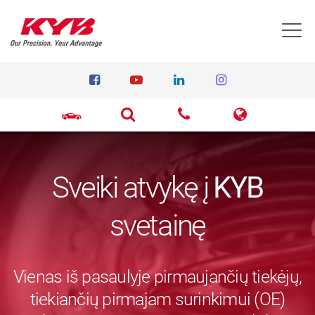
T
Sveiki atvykę į
KYB
svetainę
Vienas iš pasaulyje pirmaujančių tiekėjų,
tiekiančių pirmajam surinkimui (OE)