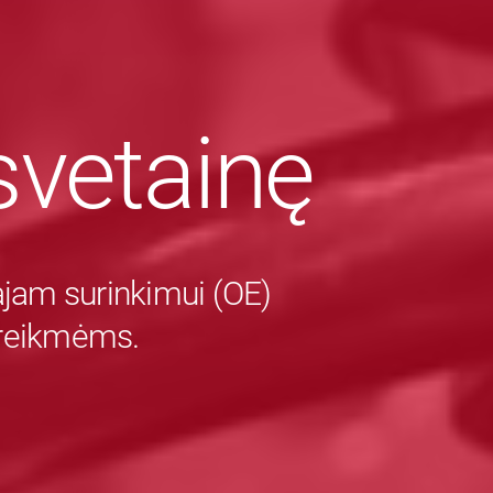
vetainę
majam surinkimui (OE)
 reikmėms.