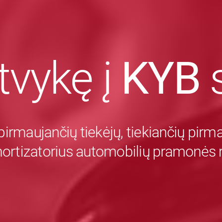
tvykę į
KYB
s
pirmaujančių tiekėjų, tiekiančių pir
mortizatorius automobilių pramonės