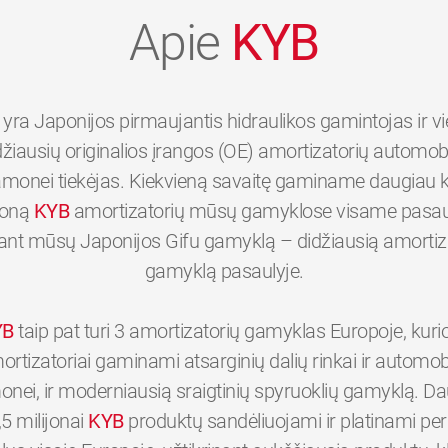
Apie
KYB
yra Japonijos pirmaujantis hidraulikos gamintojas ir v
džiausių originalios įrangos (OE) amortizatorių automobi
monei tiekėjas. Kiekvieną savaitę gaminame daugiau 
joną
KYB
amortizatorių mūsų gamyklose visame pasaul
tant mūsų Japonijos Gifu gamyklą – didžiausią amortiz
gamyklą pasaulyje.
YB
taip pat turi 3 amortizatorių gamyklas Europoje, kuri
ortizatoriai gaminami atsarginių dalių rinkai ir automobi
nei, ir moderniausią sraigtinių spyruoklių gamyklą. D
,5 milijonai
KYB
produktų sandėliuojami ir platinami p