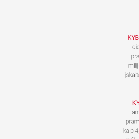
KYB
di
pra
mili
įskai
K
am
pramo
kaip 4