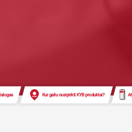
talogas
Kur galiu nusipirkti KYB produktai?
At