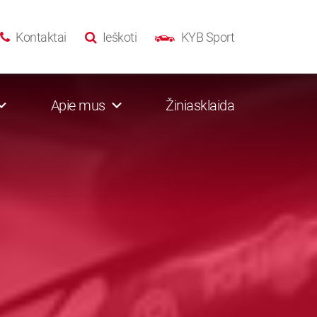
Kontaktai
Ieškoti
KYB Sport
Apie mus
Žiniasklaida