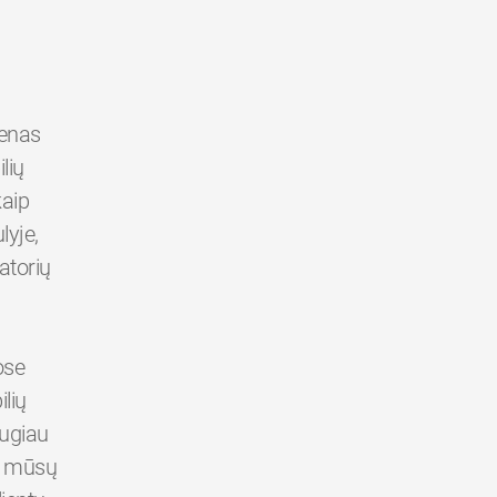
ienas
lių
kaip
yje,
atorių
ose
lių
augiau
er mūsų