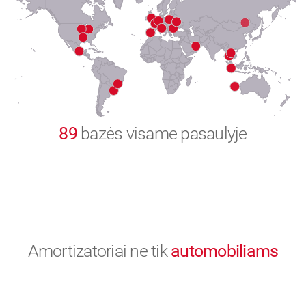
8
9
0
89
bazės visame pasaulyje
Amortizatoriai ne tik
automobiliams