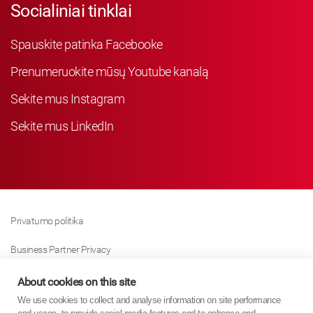
Socialiniai tinklai
Spauskite patinka Facebooke
Prenumeruokite mūsų Youtube kanalą
Sekite mus Instagram
Sekite mus LinkedIn
Privatumo politika
Business Partner Privacy
Slapukų Politika
About cookies on this site
We use cookies to collect and analyse information on site performance
Modern Slavery Act Policy