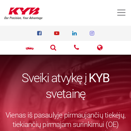
T
Sveiki atvykę į
KYB
svetainę
Vienas iš pasaulyje pirmaujančių tiekėjų,
tiekiančių pirmajam surinkimui (OE)