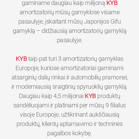
gaminame daugiau kaip milijoną
KYB
amortizatorių mūsų gamyklose visame
pasaulyje, įskaitant mūsų Japonijos Gifu
gamyklą – didžiausią amortizatorių gamyklą
pasaulyje.
KYB
taip pat turi 3 amortizatorių gamyklas
Europoje, kuriose amortizatoriai gaminami
atsarginių dalių rinkai ir automobilių pramonei,
ir moderniausią sraigtinių spyruoklių gamyklą.
Daugiau kaip 4,5 milijonai
KYB
produktų
sandėliuojami ir platinami per mūsų 9 filialus
visoje Europoje, užtikrinant aukščiausią
produktų, klientų aptarnavimo ir techninės
0
0
0
0
0
0
pagalbos kokybę.