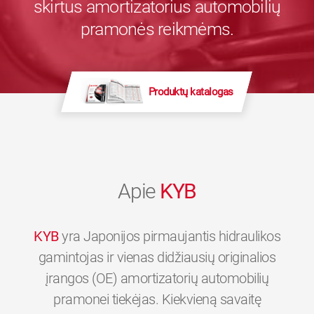
skirtus amortizatorius automobilių
pramonės reikmėms.
Produktų katalogas
Apie
KYB
KYB
yra Japonijos pirmaujantis hidraulikos
gamintojas ir vienas didžiausių originalios
įrangos (OE) amortizatorių automobilių
pramonei tiekėjas. Kiekvieną savaitę