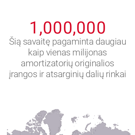
0
9
9
9
9
9
9
1
,
0
0
0
,
0
0
0
2
Šią savaitę pagaminta daugiau
kaip vienas milijonas
3
amortizatorių originalios
4
įrangos ir atsarginių dalių rinkai
5
6
7