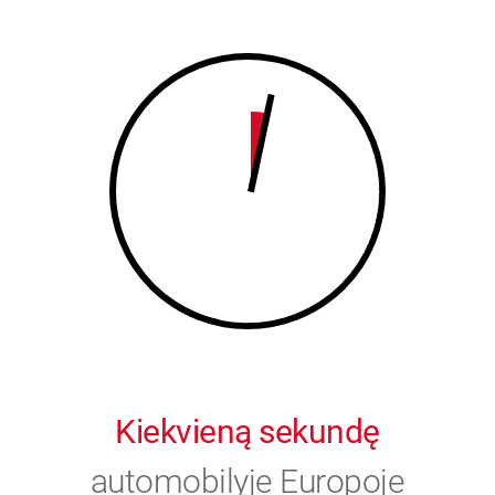
8
9
9
0
0
Kiekvieną sekundę
automobilyje Europoje