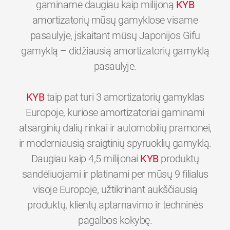
gaminame daugiau kaip milijoną
KYB
amortizatorių mūsų gamyklose visame
pasaulyje, įskaitant mūsų Japonijos Gifu
gamyklą – didžiausią amortizatorių gamyklą
pasaulyje.
KYB
taip pat turi 3 amortizatorių gamyklas
Europoje, kuriose amortizatoriai gaminami
atsarginių dalių rinkai ir automobilių pramonei,
ir moderniausią sraigtinių spyruoklių gamyklą.
Daugiau kaip 4,5 milijonai
KYB
produktų
sandėliuojami ir platinami per mūsų 9 filialus
visoje Europoje, užtikrinant aukščiausią
produktų, klientų aptarnavimo ir techninės
0
0
0
0
0
0
pagalbos kokybę.