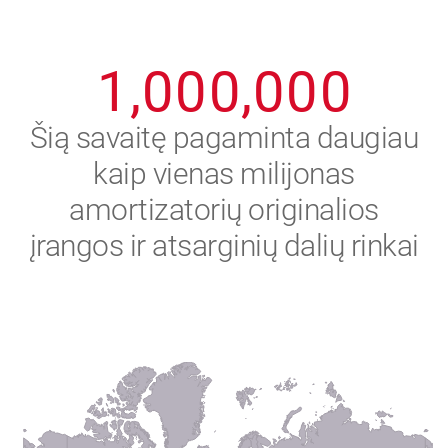
0
9
9
9
9
9
9
1
,
0
0
0
,
0
0
0
2
Šią savaitę pagaminta daugiau
kaip vienas milijonas
3
amortizatorių originalios
4
įrangos ir atsarginių dalių rinkai
5
6
7