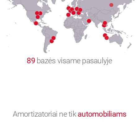
8
9
0
89
bazės visame pasaulyje
Amortizatoriai ne tik
automobiliams