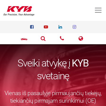
T
Sveiki atvykę į
KYB
svetainę
Vienas iš pasaulyje pirmaujančių tiekėjų,
tiekiančių pirmajam surinkimui (OE)