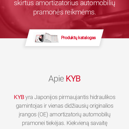
skirtus amortizatorius automobilių
pramonės reikmėms.
Produktų katalogas
Apie
KYB
KYB
yra Japonijos pirmaujantis hidraulikos
gamintojas ir vienas didžiausių originalios
įrangos (OE) amortizatorių automobilių
pramonei tiekėjas. Kiekvieną savaitę