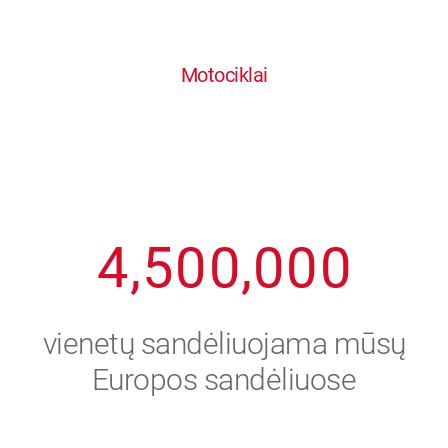
0
1
6
6
6
6
6
Motociklai
1
2
7
7
7
7
7
2
3
8
8
8
8
8
3
4
9
9
9
9
9
4
,
5
0
0
,
0
0
0
5
6
vienetų sandėliuojama mūsų
6
7
Europos sandėliuose
7
8