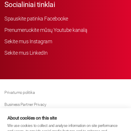
Socialiniai tinklai
Spauskite patinka Facebooke
Prenumeruokite mūsų Youtube kanalą
Sekite mus Instagram
Sekite mus LinkedIn
Privatumo politika
Business Partner Privacy
Slapukų Politika
About cookies on this site
We use cookies to collect and analyse information on site performance
Modern Slavery Act Policy