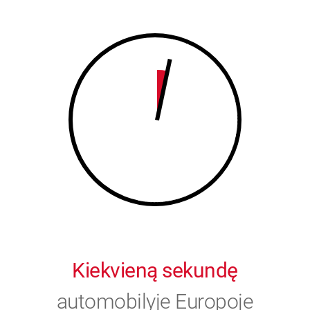
8
9
9
0
0
Kiekvieną sekundę
automobilyje Europoje