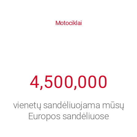
0
1
6
6
6
6
6
Motociklai
1
2
7
7
7
7
7
2
3
8
8
8
8
8
3
4
9
9
9
9
9
4
,
5
0
0
,
0
0
0
5
6
vienetų sandėliuojama mūsų
6
7
Europos sandėliuose
7
8