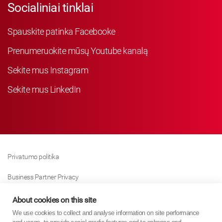
Socialiniai tinklai
Spauskite patinka Facebooke
Prenumeruokite mūsų Youtube kanalą
Sekite mus Instagram
Sekite mus LinkedIn
Privatumo politika
Business Partner Privacy
Slapukų Politika
About cookies on this site
We use cookies to collect and analyse information on site performance
Modern Slavery Act Policy