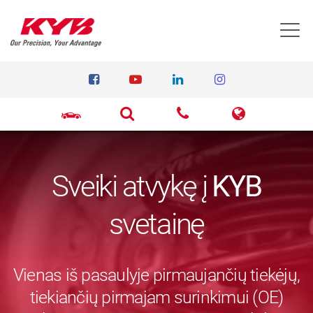
T
Sveiki atvykę į
KYB
svetainę
Vienas iš pasaulyje pirmaujančių tiekėjų,
tiekiančių pirmajam surinkimui (OE)