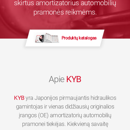
skirtus amortizatorius automobilių
pramonės reikmėms.
Produktų katalogas
Apie
KYB
KYB
yra Japonijos pirmaujantis hidraulikos
gamintojas ir vienas didžiausių originalios
įrangos (OE) amortizatorių automobilių
pramonei tiekėjas. Kiekvieną savaitę