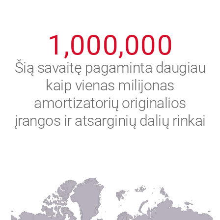
0
9
9
9
9
9
9
1
,
0
0
0
,
0
0
0
2
Šią savaitę pagaminta daugiau
kaip vienas milijonas
3
amortizatorių originalios
4
įrangos ir atsarginių dalių rinkai
5
6
7