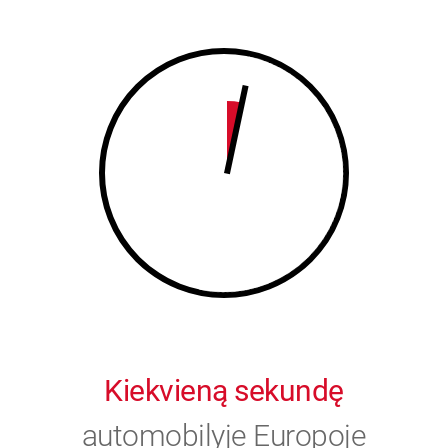
8
9
9
0
0
Kiekvieną sekundę
automobilyje Europoje