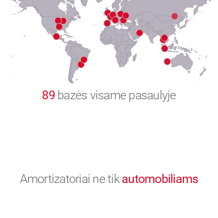
8
9
0
89
bazės visame pasaulyje
Amortizatoriai ne tik
automobiliams