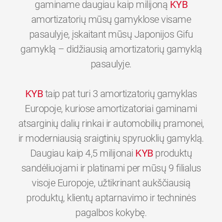
gaminame daugiau kaip milijoną
KYB
amortizatorių mūsų gamyklose visame
pasaulyje, įskaitant mūsų Japonijos Gifu
gamyklą – didžiausią amortizatorių gamyklą
pasaulyje.
KYB
taip pat turi 3 amortizatorių gamyklas
Europoje, kuriose amortizatoriai gaminami
atsarginių dalių rinkai ir automobilių pramonei,
ir moderniausią sraigtinių spyruoklių gamyklą.
Daugiau kaip 4,5 milijonai
KYB
produktų
sandėliuojami ir platinami per mūsų 9 filialus
visoje Europoje, užtikrinant aukščiausią
produktų, klientų aptarnavimo ir techninės
0
0
0
0
0
0
pagalbos kokybę.