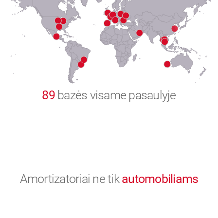
8
9
0
89
bazės visame pasaulyje
Amortizatoriai ne tik
automobiliams