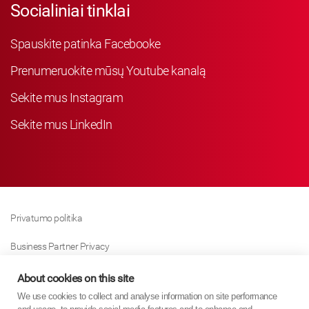
Socialiniai tinklai
Spauskite patinka Facebooke
Prenumeruokite mūsų Youtube kanalą
Sekite mus Instagram
Sekite mus LinkedIn
Privatumo politika
Business Partner Privacy
Slapukų Politika
About cookies on this site
We use cookies to collect and analyse information on site performance
Modern Slavery Act Policy