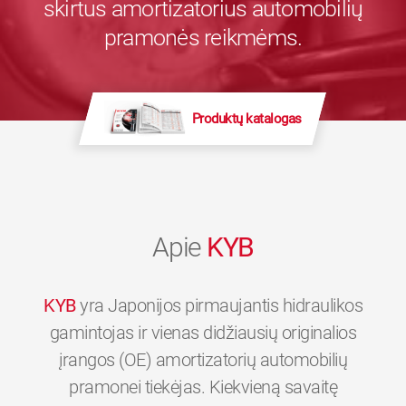
skirtus amortizatorius automobilių
pramonės reikmėms.
Produktų katalogas
Apie
KYB
KYB
yra Japonijos pirmaujantis hidraulikos
gamintojas ir vienas didžiausių originalios
įrangos (OE) amortizatorių automobilių
pramonei tiekėjas. Kiekvieną savaitę