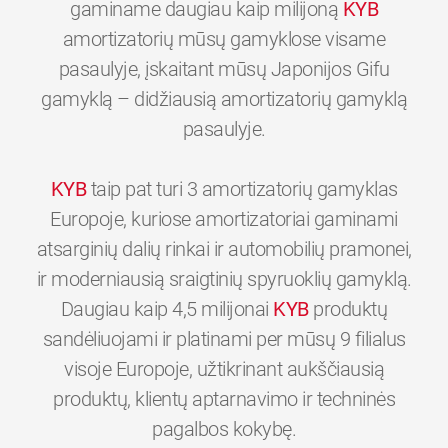
gaminame daugiau kaip milijoną
KYB
amortizatorių mūsų gamyklose visame
pasaulyje, įskaitant mūsų Japonijos Gifu
gamyklą – didžiausią amortizatorių gamyklą
pasaulyje.
KYB
taip pat turi 3 amortizatorių gamyklas
Europoje, kuriose amortizatoriai gaminami
atsarginių dalių rinkai ir automobilių pramonei,
ir moderniausią sraigtinių spyruoklių gamyklą.
Daugiau kaip 4,5 milijonai
KYB
produktų
sandėliuojami ir platinami per mūsų 9 filialus
visoje Europoje, užtikrinant aukščiausią
produktų, klientų aptarnavimo ir techninės
0
0
0
0
0
0
pagalbos kokybę.