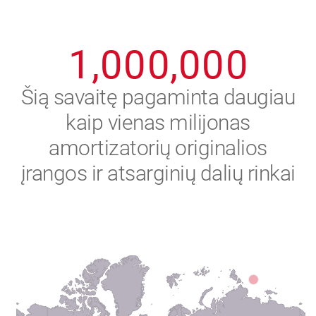
0
9
9
9
9
9
9
1
,
0
0
0
,
0
0
0
2
Šią savaitę pagaminta daugiau
kaip vienas milijonas
3
amortizatorių originalios
4
įrangos ir atsarginių dalių rinkai
5
6
7