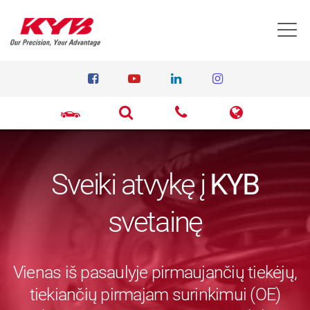
T
Sveiki atvykę į
KYB
svetainę
Vienas iš pasaulyje pirmaujančių tiekėjų,
tiekiančių pirmajam surinkimui (OE)