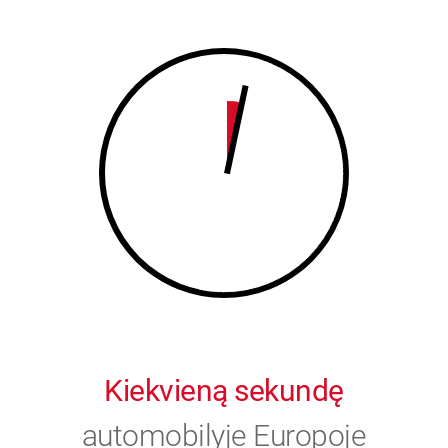
8
9
9
0
0
Kiekvieną sekundę
automobilyje Europoje