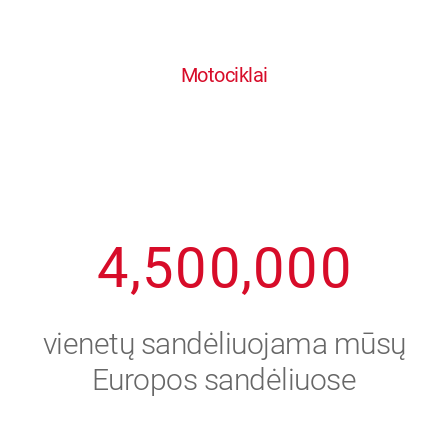
0
1
6
6
6
6
6
Motociklai
1
2
7
7
7
7
7
2
3
8
8
8
8
8
3
4
9
9
9
9
9
4
,
5
0
0
,
0
0
0
5
6
vienetų sandėliuojama mūsų
6
7
Europos sandėliuose
7
8