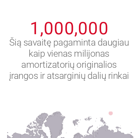
0
9
9
9
9
9
9
1
,
0
0
0
,
0
0
0
2
Šią savaitę pagaminta daugiau
kaip vienas milijonas
3
amortizatorių originalios
4
įrangos ir atsarginių dalių rinkai
5
6
7