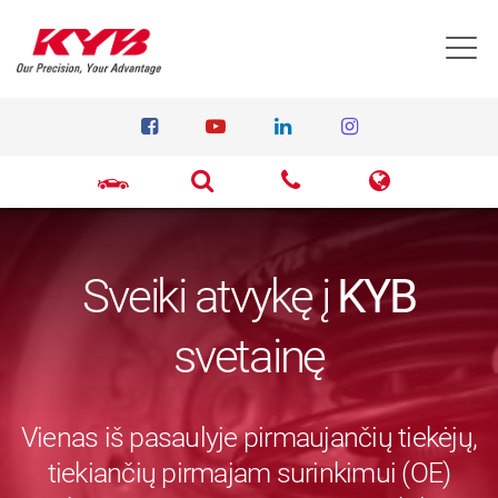
T
Sveiki atvykę į
KYB
svetainę
Vienas iš pasaulyje pirmaujančių tiekėjų,
tiekiančių pirmajam surinkimui (OE)