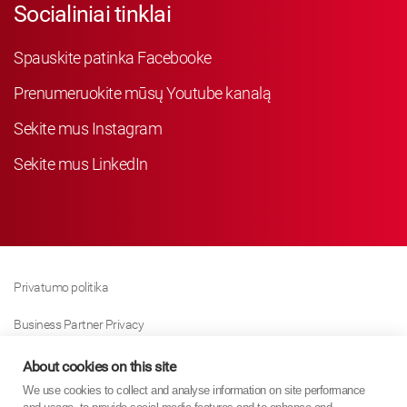
Socialiniai tinklai
Spauskite patinka Facebooke
Prenumeruokite mūsų Youtube kanalą
Sekite mus Instagram
Sekite mus LinkedIn
Privatumo politika
Business Partner Privacy
Slapukų Politika
About cookies on this site
We use cookies to collect and analyse information on site performance
Modern Slavery Act Policy