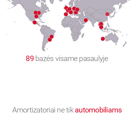
8
9
0
89
bazės visame pasaulyje
Amortizatoriai ne tik
automobiliams