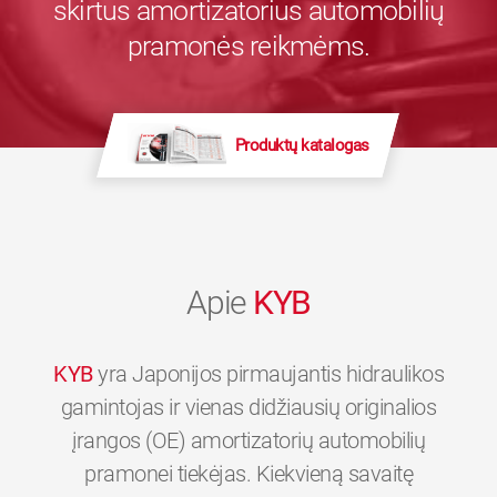
skirtus amortizatorius automobilių
pramonės reikmėms.
Produktų katalogas
Apie
KYB
KYB
yra Japonijos pirmaujantis hidraulikos
gamintojas ir vienas didžiausių originalios
įrangos (OE) amortizatorių automobilių
pramonei tiekėjas. Kiekvieną savaitę