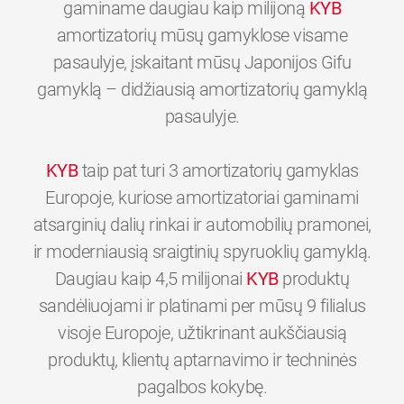
gaminame daugiau kaip milijoną
KYB
amortizatorių mūsų gamyklose visame
pasaulyje, įskaitant mūsų Japonijos Gifu
gamyklą – didžiausią amortizatorių gamyklą
pasaulyje.
KYB
taip pat turi 3 amortizatorių gamyklas
Europoje, kuriose amortizatoriai gaminami
atsarginių dalių rinkai ir automobilių pramonei,
ir moderniausią sraigtinių spyruoklių gamyklą.
Daugiau kaip 4,5 milijonai
KYB
produktų
sandėliuojami ir platinami per mūsų 9 filialus
visoje Europoje, užtikrinant aukščiausią
produktų, klientų aptarnavimo ir techninės
0
0
0
0
0
0
pagalbos kokybę.