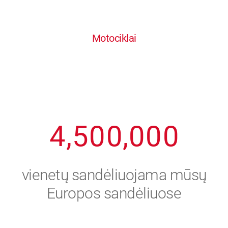
0
1
6
6
6
6
6
Motociklai
1
2
7
7
7
7
7
2
3
8
8
8
8
8
3
4
9
9
9
9
9
4
,
5
0
0
,
0
0
0
5
6
vienetų sandėliuojama mūsų
6
7
Europos sandėliuose
7
8