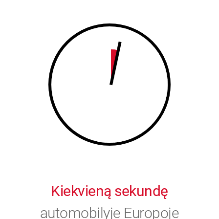
8
9
9
0
0
Kiekvieną sekundę
automobilyje Europoje