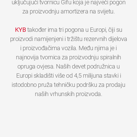
uključujući tvornicu Gifu koja je najveći pogon
za proizvodnju amortizera na svijetu.
KYB
također ima tri pogona u Europi, čiji su
proizvodi namijenjeni i tržištu rezervnih dijelova
i proizvođačima vozila. Među njima je i
najnovija tvornica za proizvodnju spiralnih
opruga ovjesa. Naših devet podružnica u
Europi skladišti više od 4,5 milijuna stavki i
istodobno pruža tehničku podršku za prodaju
0
0
0
0
0
0
naših vrhunskih proizvoda.
1
1
1
1
1
1
2
2
2
2
2
2