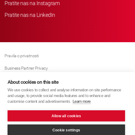
Pratite nas na Instagram
Pratite nas na LinkedIn
Pravila o privatnosti
Business Partner Privacy
Pravila O Kolačićima
About cookies on this site
We use cookies to collect and analyse information on site performance
Modern Slavery Act Policy
and usage, to provide social media features and to enhance and
customise content and advertisements.
Learn more
Imprint
Allow all cookies
KYB Europe © 2026
Internet stranica
PixelTree Media
Cookie settings