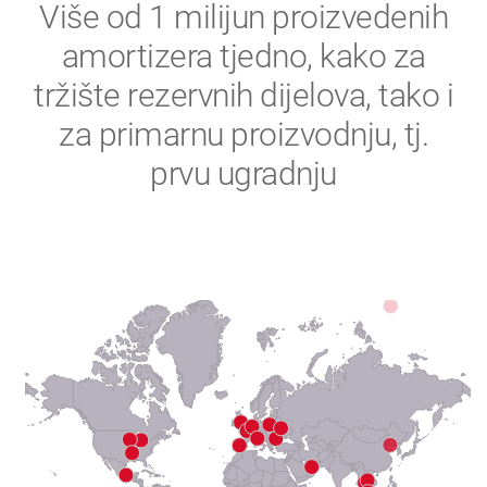
2
Više od 1 milijun proizvedenih
amortizera tjedno, kako za
3
tržište rezervnih dijelova, tako i
4
za primarnu proizvodnju, tj.
prvu ugradnju
5
6
7
8
9