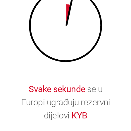
9
0
0
Svake sekunde
se u
Europi ugrađuju rezervni
dijelovi
KYB