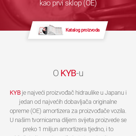
kao prvi sklop (OE)
Katalog proizvoda
O
KYB
-u
KYB
je najveći proizvođač hidraulike u Japanu i
jedan od najvećih dobavljača originalne
opreme (OE) amortizera za proizvođače vozila.
U našim tvornicama diljem svijeta proizvede se
preko 1 miljun amortizera tjedno, i to