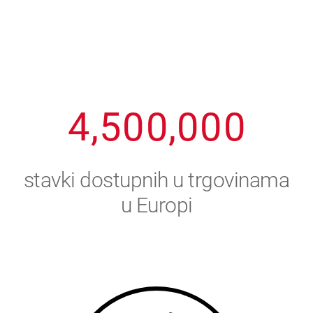
1
2
7
7
7
7
7
2
3
8
8
8
8
8
3
4
9
9
9
9
9
4
,
5
0
0
,
0
0
0
5
6
stavki dostupnih u trgovinama
6
7
u Europi
7
8
8
9