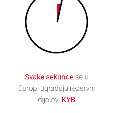
9
0
0
Svake sekunde
se u
Europi ugrađuju rezervni
dijelovi
KYB