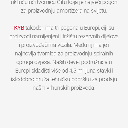
uključujući tvornicu Gifu koja je najveći pogon
za proizvodnju amortizera na svijetu.
KYB
također ima tri pogona u Europi, čiji su
proizvodi namijenjeni i tržištu rezervnih dijelova
i proizvođačima vozila. Među njima je i
najnovija tvornica za proizvodnju spiralnih
opruga ovjesa. Naših devet podružnica u
Europi skladišti više od 4,5 milijuna stavki i
istodobno pruža tehničku podršku za prodaju
0
0
0
0
0
0
naših vrhunskih proizvoda.
1
1
1
1
1
1
2
2
2
2
2
2