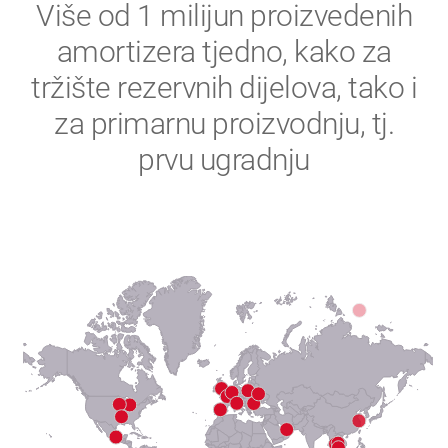
2
Više od 1 milijun proizvedenih
amortizera tjedno, kako za
3
tržište rezervnih dijelova, tako i
4
za primarnu proizvodnju, tj.
prvu ugradnju
5
6
7
8
9