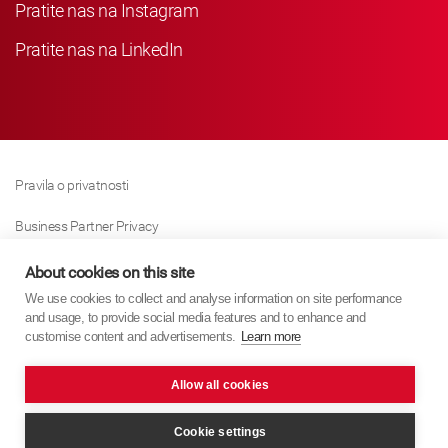
Pratite nas na Instagram
Pratite nas na LinkedIn
Pravila o privatnosti
Business Partner Privacy
Pravila O Kolačićima
About cookies on this site
We use cookies to collect and analyse information on site performance
Modern Slavery Act Policy
and usage, to provide social media features and to enhance and
customise content and advertisements.
Learn more
Imprint
Allow all cookies
KYB Europe © 2026
Internet stranica
PixelTree Media
Cookie settings