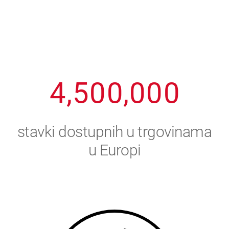
1
2
7
7
7
7
7
2
3
8
8
8
8
8
3
4
9
9
9
9
9
4
,
5
0
0
,
0
0
0
5
6
stavki dostupnih u trgovinama
6
7
u Europi
7
8
8
9