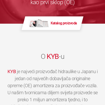
kao prvi sklop (OE)
Katalog proizvoda
O
KYB
-u
KYB
je najveći proizvođač hidraulike u Japanu i
jedan od najvećih dobavljača originalne
opreme (OE) amortizera za proizvođače vozila.
U našim tvornicama diljem svijeta proizvede se
preko 1 miljun amortizera tjedno, i to