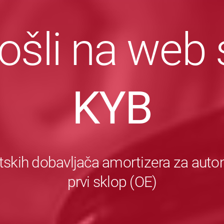
šli na web 
KYB
tskih dobavljača amortizera za autom
prvi sklop (OE)