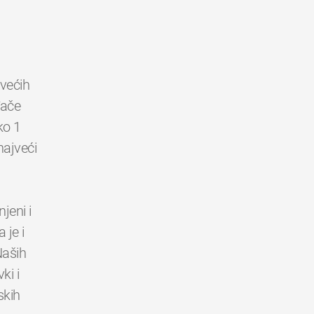
jvećih
đače
ko 1
najveći
jeni i
 je i
Naših
ki i
skih