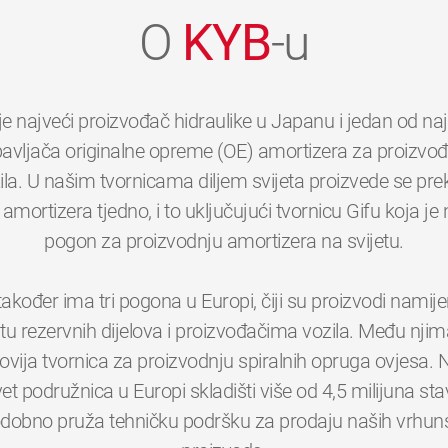
O
KYB
-u
je najveći proizvođač hidraulike u Japanu i jedan od na
avljača originalne opreme (OE) amortizera za proizvo
ila. U našim tvornicama diljem svijeta proizvede se pre
 amortizera tjedno, i to uključujući tvornicu Gifu koja je 
pogon za proizvodnju amortizera na svijetu.
akođer ima tri pogona u Europi, čiji su proizvodi namijen
štu rezervnih dijelova i proizvođačima vozila. Među njima
ovija tvornica za proizvodnju spiralnih opruga ovjesa. 
0
0
0
0
0
0
et podružnica u Europi skladišti više od 4,5 milijuna stav
odobno pruža tehničku podršku za prodaju naših vrhun