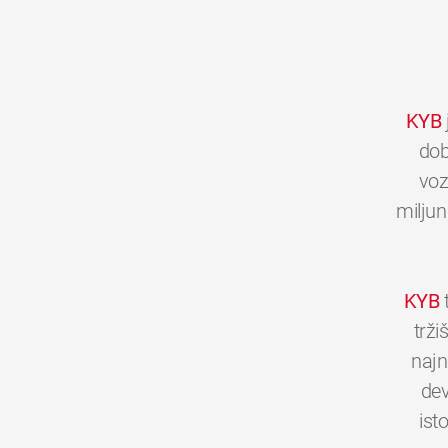
KYB
dob
voz
miljun
KYB
t
trži
najn
dev
ist