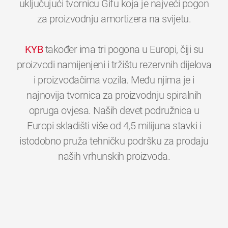
uključujući tvornicu Gifu koja je najveći pogon
za proizvodnju amortizera na svijetu.
KYB
također ima tri pogona u Europi, čiji su
proizvodi namijenjeni i tržištu rezervnih dijelova
i proizvođačima vozila. Među njima je i
najnovija tvornica za proizvodnju spiralnih
opruga ovjesa. Naših devet podružnica u
Europi skladišti više od 4,5 milijuna stavki i
istodobno pruža tehničku podršku za prodaju
0
0
0
0
0
0
naših vrhunskih proizvoda.
1
1
1
1
1
1
2
2
2
2
2
2