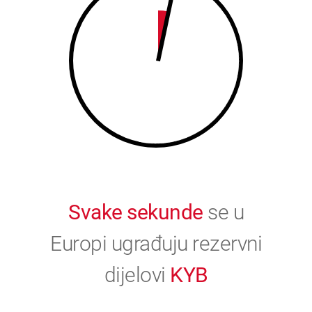
9
0
0
Svake sekunde
se u
Europi ugrađuju rezervni
dijelovi
KYB