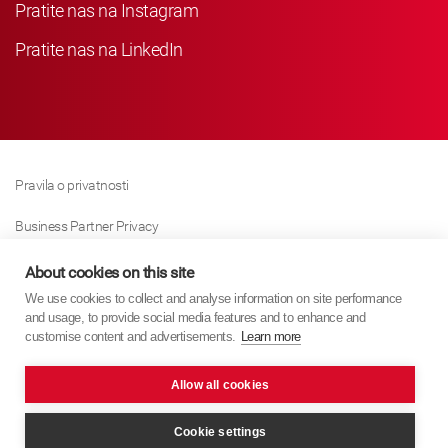
Pratite nas na Instagram
Pratite nas na LinkedIn
Pravila o privatnosti
Business Partner Privacy
Pravila O Kolačićima
About cookies on this site
We use cookies to collect and analyse information on site performance
Modern Slavery Act Policy
and usage, to provide social media features and to enhance and
customise content and advertisements.
Learn more
Imprint
Allow all cookies
KYB Europe © 2026
Internet stranica
PixelTree Media
Cookie settings