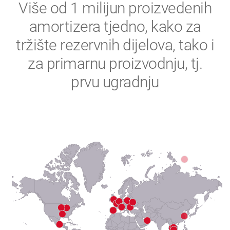
2
Više od 1 milijun proizvedenih
amortizera tjedno, kako za
3
tržište rezervnih dijelova, tako i
4
za primarnu proizvodnju, tj.
prvu ugradnju
5
6
7
8
9