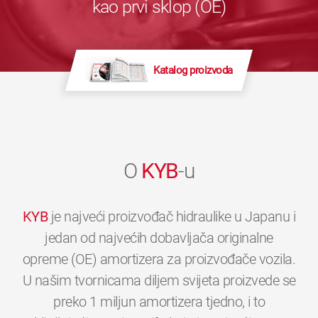
kao prvi sklop (OE)
Katalog proizvoda
O
KYB
-u
KYB
je najveći proizvođač hidraulike u Japanu i
jedan od najvećih dobavljača originalne
opreme (OE) amortizera za proizvođače vozila.
U našim tvornicama diljem svijeta proizvede se
preko 1 miljun amortizera tjedno, i to