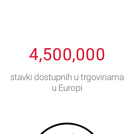
1
2
7
7
7
7
7
2
3
8
8
8
8
8
3
4
9
9
9
9
9
4
,
5
0
0
,
0
0
0
5
6
stavki dostupnih u trgovinama
6
7
u Europi
7
8
8
9