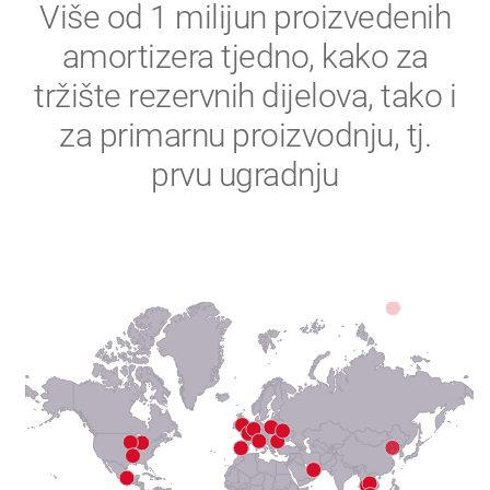
2
Više od 1 milijun proizvedenih
amortizera tjedno, kako za
3
tržište rezervnih dijelova, tako i
4
za primarnu proizvodnju, tj.
prvu ugradnju
5
6
7
8
9