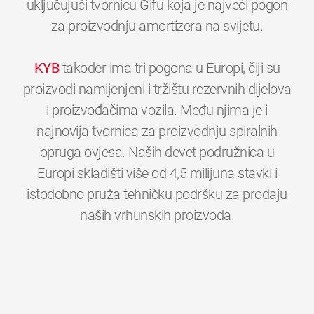
uključujući tvornicu Gifu koja je najveći pogon
za proizvodnju amortizera na svijetu.
KYB
također ima tri pogona u Europi, čiji su
proizvodi namijenjeni i tržištu rezervnih dijelova
i proizvođačima vozila. Među njima je i
najnovija tvornica za proizvodnju spiralnih
opruga ovjesa. Naših devet podružnica u
Europi skladišti više od 4,5 milijuna stavki i
istodobno pruža tehničku podršku za prodaju
0
0
0
0
0
0
naših vrhunskih proizvoda.
1
1
1
1
1
1
2
2
2
2
2
2