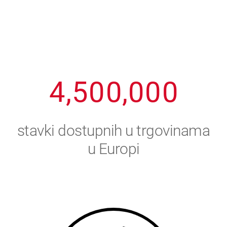
1
2
7
7
7
7
7
2
3
8
8
8
8
8
3
4
9
9
9
9
9
4
,
5
0
0
,
0
0
0
5
6
stavki dostupnih u trgovinama
6
7
u Europi
7
8
8
9