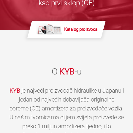
kao prvi sklop (OE)
Katalog proizvoda
O
KYB
-u
KYB
je najveći proizvođač hidraulike u Japanu i
jedan od najvećih dobavljača originalne
opreme (OE) amortizera za proizvođače vozila.
U našim tvornicama diljem svijeta proizvede se
preko 1 miljun amortizera tjedno, i to