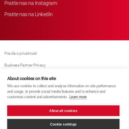
Pratite nas na Instagram
Pratite nas na LinkedIn
Pravila o privatnosti
Business Partner Privacy
Pravila O Kolačićima
About cookies on this site
We use cookies to collect and analyse information on site performance
Modern Slavery Act Policy
and usage, to provide social media features and to enhance and
customise content and advertisements.
Learn more
Imprint
Allow all cookies
KYB Europe © 2026
Internet stranica
PixelTree Media
Cookie settings