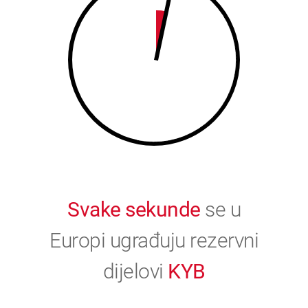
9
0
0
Svake sekunde
se u
Europi ugrađuju rezervni
dijelovi
KYB