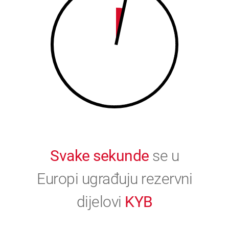
9
0
0
Svake sekunde
se u
Europi ugrađuju rezervni
dijelovi
KYB