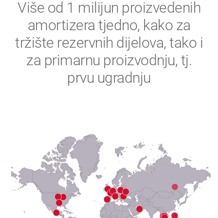
2
Više od 1 milijun proizvedenih
amortizera tjedno, kako za
3
tržište rezervnih dijelova, tako i
4
za primarnu proizvodnju, tj.
prvu ugradnju
5
6
7
8
9