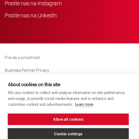
Pratite nas na Instagram
Pratite nas na LinkedIn
Pravila o privatnosti
Business Partner Privacy
Pravila O Kolačićima
About cookies on this site
We use cookies to collect and analyse information on site performance
Modern Slavery Act Policy
and usage, to provide social media features and to enhance and
customise content and advertisements.
Learn more
Imprint
Allow all cookies
KYB Europe © 2026
Internet stranica
PixelTree Media
Cookie settings