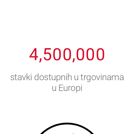
1
2
7
7
7
7
7
2
3
8
8
8
8
8
3
4
9
9
9
9
9
4
,
5
0
0
,
0
0
0
5
6
stavki dostupnih u trgovinama
6
7
u Europi
7
8
8
9