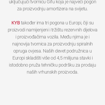
uključujući tvornicu Gifu koja je najveći pogon
za proizvodnju amortizera na svijetu.
KYB
također ima tri pogona u Europi, čiji su
proizvodi namijenjeni i tržištu rezervnih dijelova
i proizvođačima vozila. Među njima je i
najnovija tvornica za proizvodnju spiralnih
opruga ovjesa. Naših devet podružnica u
Europi skladišti više od 4,5 milijuna stavki i
istodobno pruža tehničku podršku za prodaju
0
0
0
0
0
0
naših vrhunskih proizvoda.
1
1
1
1
1
1
2
2
2
2
2
2