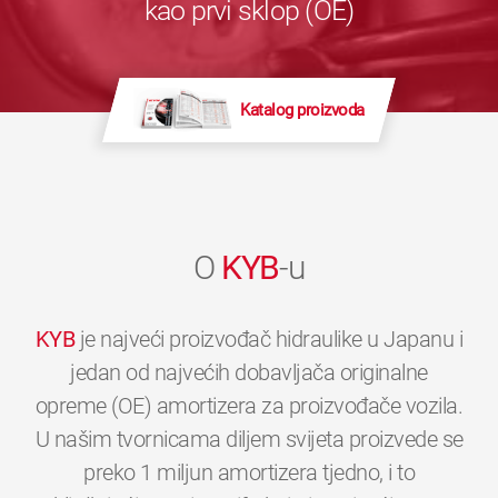
kao prvi sklop (OE)
Katalog proizvoda
O
KYB
-u
KYB
je najveći proizvođač hidraulike u Japanu i
jedan od najvećih dobavljača originalne
opreme (OE) amortizera za proizvođače vozila.
U našim tvornicama diljem svijeta proizvede se
preko 1 miljun amortizera tjedno, i to