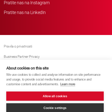
Pratite nas na Instagram
Pratite nas na LinkedIn
Pravila o privatnosti
Business Partner Privacy
Pravila O Kolačićima
About cookies on this site
We use cookies to collect and analyse information on site performance
Modern Slavery Act Policy
and usage, to provide social media features and to enhance and
customise content and advertisements.
Learn more
Imprint
Allow all cookies
KYB Europe © 2026
Internet stranica
PixelTree Media
Cookie settings