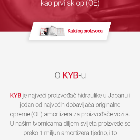
kao prvi sklop (OE)
Katalog proizvoda
O
KYB
-u
KYB
je najveći proizvođač hidraulike u Japanu i
jedan od najvećih dobavljača originalne
opreme (OE) amortizera za proizvođače vozila.
U našim tvornicama diljem svijeta proizvede se
preko 1 miljun amortizera tjedno, i to