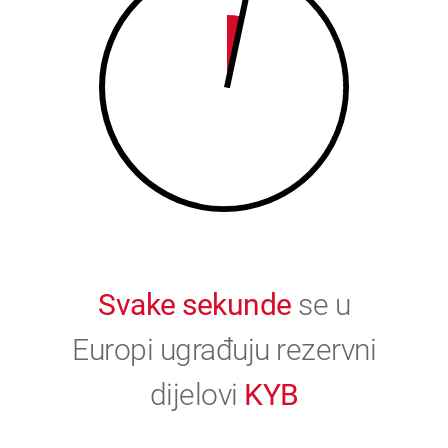
9
0
0
Svake sekunde
se u
Europi ugrađuju rezervni
dijelovi
KYB