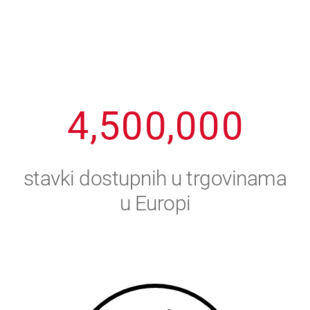
1
2
7
7
7
7
7
2
3
8
8
8
8
8
3
4
9
9
9
9
9
4
,
5
0
0
,
0
0
0
5
6
stavki dostupnih u trgovinama
6
7
u Europi
7
8
8
9