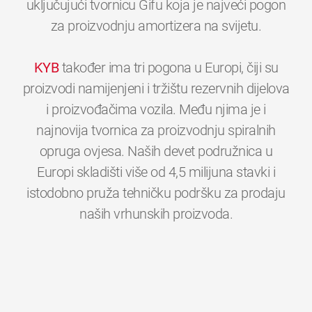
uključujući tvornicu Gifu koja je najveći pogon
za proizvodnju amortizera na svijetu.
KYB
također ima tri pogona u Europi, čiji su
proizvodi namijenjeni i tržištu rezervnih dijelova
i proizvođačima vozila. Među njima je i
najnovija tvornica za proizvodnju spiralnih
opruga ovjesa. Naših devet podružnica u
Europi skladišti više od 4,5 milijuna stavki i
istodobno pruža tehničku podršku za prodaju
0
0
0
0
0
0
naših vrhunskih proizvoda.
1
1
1
1
1
1
2
2
2
2
2
2