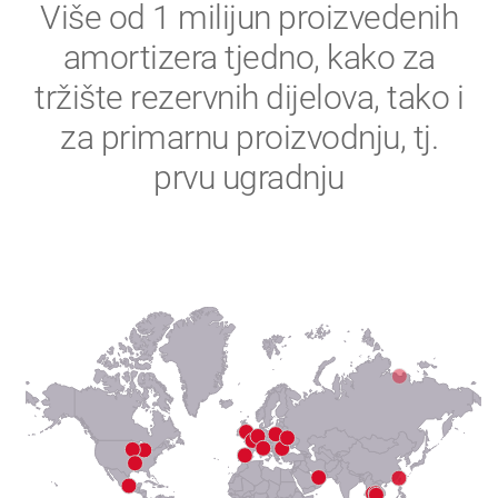
2
Više od 1 milijun proizvedenih
amortizera tjedno, kako za
3
tržište rezervnih dijelova, tako i
4
za primarnu proizvodnju, tj.
prvu ugradnju
5
6
7
8
9