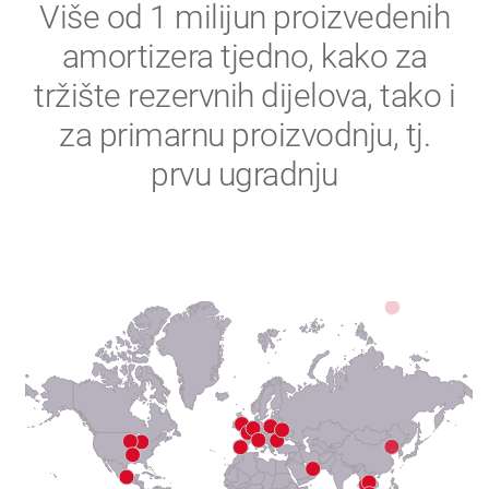
2
Više od 1 milijun proizvedenih
amortizera tjedno, kako za
3
tržište rezervnih dijelova, tako i
4
za primarnu proizvodnju, tj.
prvu ugradnju
5
6
7
8
9