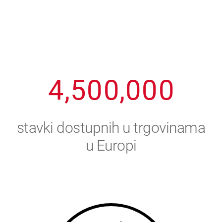
1
2
7
7
7
7
7
2
3
8
8
8
8
8
3
4
9
9
9
9
9
4
,
5
0
0
,
0
0
0
5
6
stavki dostupnih u trgovinama
6
7
u Europi
7
8
8
9