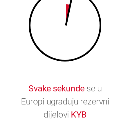
9
0
0
Svake sekunde
se u
Europi ugrađuju rezervni
dijelovi
KYB