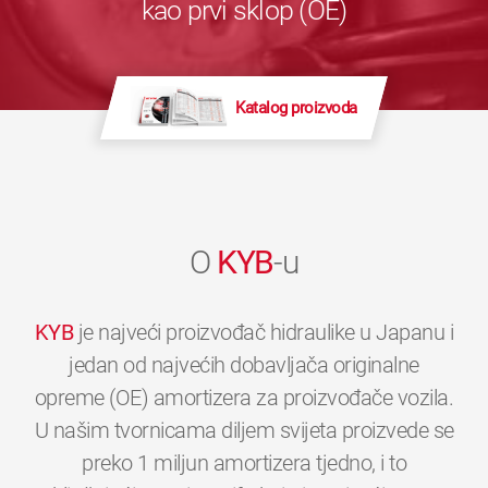
kao prvi sklop (OE)
Katalog proizvoda
O
KYB
-u
KYB
je najveći proizvođač hidraulike u Japanu i
jedan od najvećih dobavljača originalne
opreme (OE) amortizera za proizvođače vozila.
U našim tvornicama diljem svijeta proizvede se
preko 1 miljun amortizera tjedno, i to