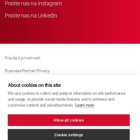
Pratite nas na Instagram
Pratite nas na LinkedIn
Pravila o privatnosti
Business Partner Privacy
Pravila O Kolačićima
About cookies on this site
We use cookies to collect and analyse information on site performance
Modern Slavery Act Policy
and usage, to provide social media features and to enhance and
customise content and advertisements.
Learn more
Imprint
Allow all cookies
KYB Europe © 2026
Internet stranica
PixelTree Media
Cookie settings