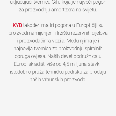
uključujući tvornicu Gifu koja je najveći pogon
za proizvodnju amortizera na svijetu.
KYB
također ima tri pogona u Europi, čiji su
proizvodi namijenjeni i tržištu rezervnih dijelova
i proizvođačima vozila. Među njima je i
najnovija tvornica za proizvodnju spiralnih
opruga ovjesa. Naših devet podružnica u
Europi skladišti više od 4,5 milijuna stavki i
istodobno pruža tehničku podršku za prodaju
0
0
0
0
0
0
naših vrhunskih proizvoda.
1
1
1
1
1
1
2
2
2
2
2
2