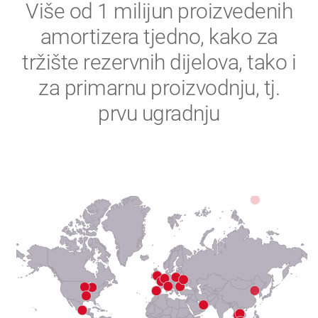
2
Više od 1 milijun proizvedenih
amortizera tjedno, kako za
3
tržište rezervnih dijelova, tako i
4
za primarnu proizvodnju, tj.
prvu ugradnju
5
6
7
8
9