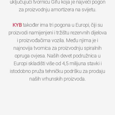
uključujući tvornicu Gifu koja je najveći pogon
za proizvodnju amortizera na svijetu.
KYB
također ima tri pogona u Europi, čiji su
proizvodi namijenjeni i tržištu rezervnih dijelova
i proizvođačima vozila. Među njima je i
najnovija tvornica za proizvodnju spiralnih
opruga ovjesa. Naših devet podružnica u
Europi skladišti više od 4,5 milijuna stavki i
istodobno pruža tehničku podršku za prodaju
0
0
0
0
0
0
naših vrhunskih proizvoda.
1
1
1
1
1
1
2
2
2
2
2
2