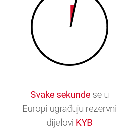
9
0
0
Svake sekunde
se u
Europi ugrađuju rezervni
dijelovi
KYB