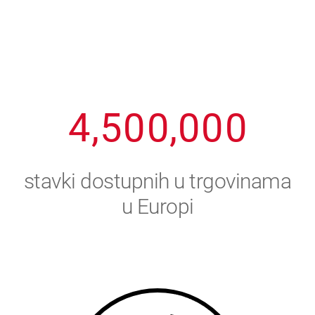
1
2
7
7
7
7
7
2
3
8
8
8
8
8
3
4
9
9
9
9
9
4
,
5
0
0
,
0
0
0
5
6
stavki dostupnih u trgovinama
6
7
u Europi
7
8
8
9