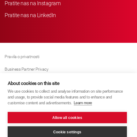
Pratite nas na Instagram
Pratite nas na LinkedIn
Pravila o privatnosti
Business Partner Privacy
Pravila O Kolačićima
About cookies on this site
We use cookies to collect and analyse information on site performance
Modern Slavery Act Policy
and usage, to provide social media features and to enhance and
customise content and advertisements.
Learn more
Imprint
Allow all cookies
KYB Europe © 2026
Internet stranica
PixelTree Media
Cookie settings