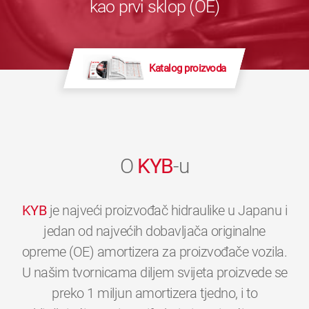
kao prvi sklop (OE)
Katalog proizvoda
O
KYB
-u
KYB
je najveći proizvođač hidraulike u Japanu i
jedan od najvećih dobavljača originalne
opreme (OE) amortizera za proizvođače vozila.
U našim tvornicama diljem svijeta proizvede se
preko 1 miljun amortizera tjedno, i to