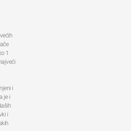
jvećih
đače
ko 1
najveći
jeni i
 je i
Naših
ki i
skih