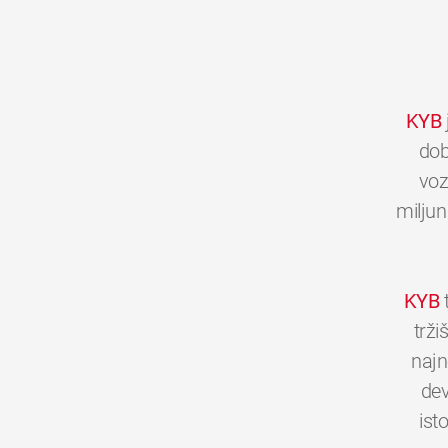
KYB
dob
voz
miljun
KYB
t
trži
najn
dev
ist