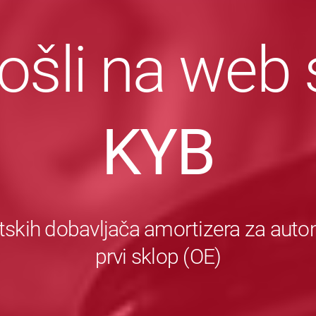
šli na web 
KYB
tskih dobavljača amortizera za autom
prvi sklop (OE)