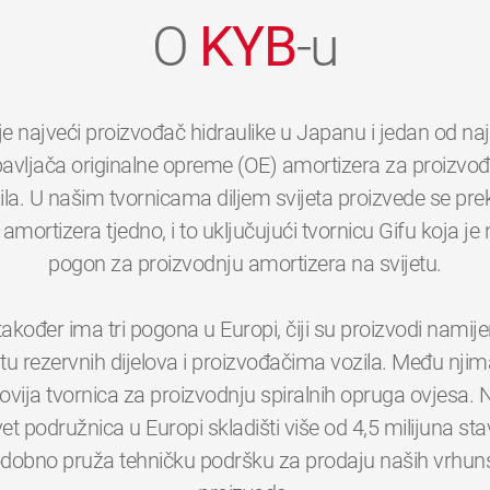
O
KYB
-u
je najveći proizvođač hidraulike u Japanu i jedan od na
avljača originalne opreme (OE) amortizera za proizvo
ila. U našim tvornicama diljem svijeta proizvede se pre
 amortizera tjedno, i to uključujući tvornicu Gifu koja je 
pogon za proizvodnju amortizera na svijetu.
akođer ima tri pogona u Europi, čiji su proizvodi namijen
štu rezervnih dijelova i proizvođačima vozila. Među njima
ovija tvornica za proizvodnju spiralnih opruga ovjesa. 
0
0
0
0
0
0
et podružnica u Europi skladišti više od 4,5 milijuna stav
odobno pruža tehničku podršku za prodaju naših vrhun