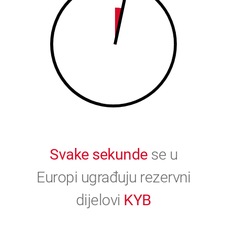
9
0
0
Svake sekunde
se u
Europi ugrađuju rezervni
dijelovi
KYB