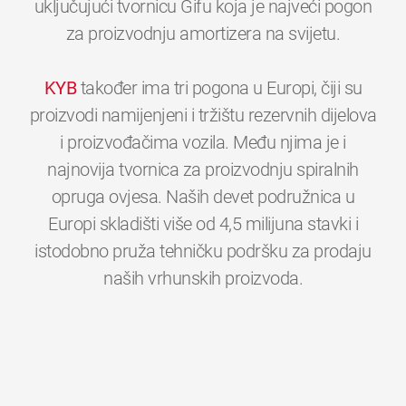
uključujući tvornicu Gifu koja je najveći pogon
za proizvodnju amortizera na svijetu.
KYB
također ima tri pogona u Europi, čiji su
proizvodi namijenjeni i tržištu rezervnih dijelova
i proizvođačima vozila. Među njima je i
najnovija tvornica za proizvodnju spiralnih
opruga ovjesa. Naših devet podružnica u
Europi skladišti više od 4,5 milijuna stavki i
istodobno pruža tehničku podršku za prodaju
0
0
0
0
0
0
naših vrhunskih proizvoda.
1
1
1
1
1
1
2
2
2
2
2
2