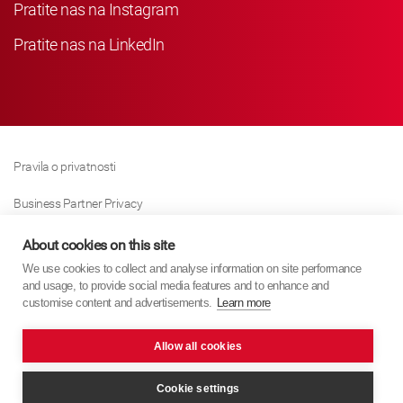
Pratite nas na Instagram
Pratite nas na LinkedIn
Pravila o privatnosti
Business Partner Privacy
Pravila O Kolačićima
About cookies on this site
We use cookies to collect and analyse information on site performance
Modern Slavery Act Policy
and usage, to provide social media features and to enhance and
customise content and advertisements.
Learn more
Imprint
Allow all cookies
KYB Europe © 2026
Internet stranica
PixelTree Media
Cookie settings