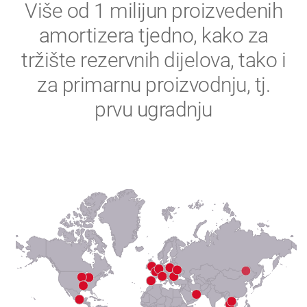
2
Više od 1 milijun proizvedenih
amortizera tjedno, kako za
3
tržište rezervnih dijelova, tako i
4
za primarnu proizvodnju, tj.
prvu ugradnju
5
6
7
8
9