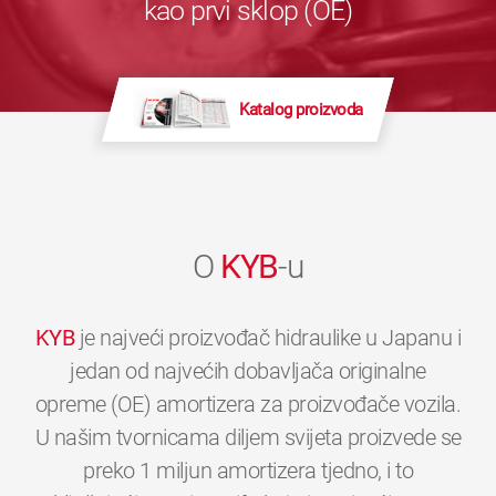
kao prvi sklop (OE)
Katalog proizvoda
O
KYB
-u
KYB
je najveći proizvođač hidraulike u Japanu i
jedan od najvećih dobavljača originalne
opreme (OE) amortizera za proizvođače vozila.
U našim tvornicama diljem svijeta proizvede se
preko 1 miljun amortizera tjedno, i to