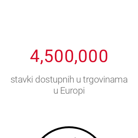
1
2
7
7
7
7
7
2
3
8
8
8
8
8
3
4
9
9
9
9
9
4
,
5
0
0
,
0
0
0
5
6
stavki dostupnih u trgovinama
6
7
u Europi
7
8
8
9