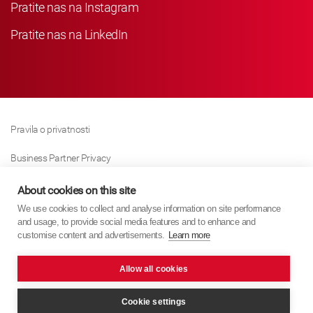
Pratite nas na Instagram
Pratite nas na LinkedIn
Pravila o privatnosti
Business Partner Privacy
Pravila O Kolačićima
About cookies on this site
We use cookies to collect and analyse information on site performance
Modern Slavery Act Policy
and usage, to provide social media features and to enhance and
customise content and advertisements.
Learn more
Imprint
Allow all cookies
KYB Europe © 2026
Internet stranica
PixelTree Media
Cookie settings