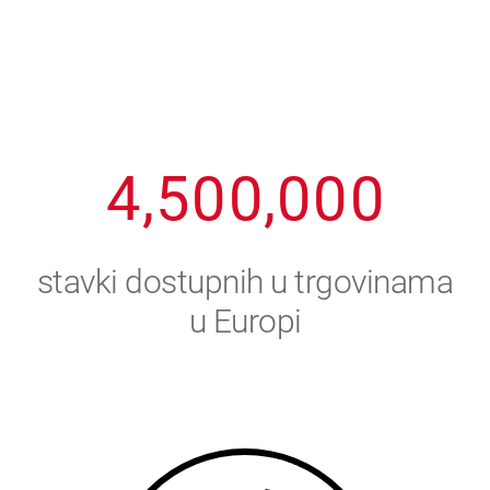
1
2
7
7
7
7
7
2
3
8
8
8
8
8
3
4
9
9
9
9
9
4
,
5
0
0
,
0
0
0
5
6
stavki dostupnih u trgovinama
6
7
u Europi
7
8
8
9