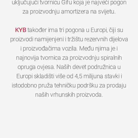
uključujući tvornicu Gifu koja je najveći pogon
za proizvodnju amortizera na svijetu.
KYB
također ima tri pogona u Europi, čiji su
proizvodi namijenjeni i tržištu rezervnih dijelova
i proizvođačima vozila. Među njima je i
najnovija tvornica za proizvodnju spiralnih
opruga ovjesa. Naših devet podružnica u
Europi skladišti više od 4,5 milijuna stavki i
istodobno pruža tehničku podršku za prodaju
0
0
0
0
0
0
naših vrhunskih proizvoda.
1
1
1
1
1
1
2
2
2
2
2
2