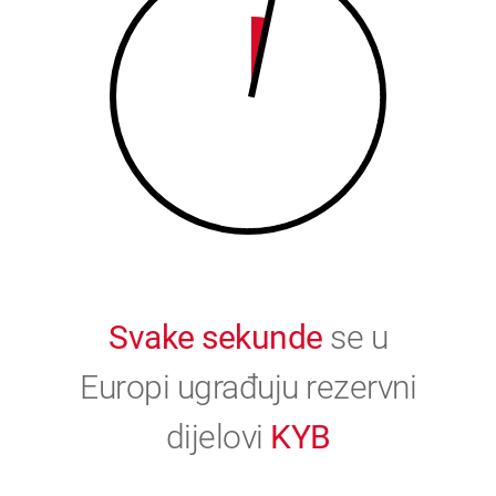
9
0
0
Svake sekunde
se u
Europi ugrađuju rezervni
dijelovi
KYB