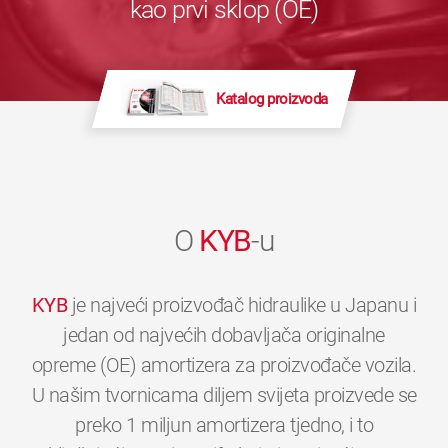
kao prvi sklop (OE)
Katalog proizvoda
O
KYB
-u
KYB
je najveći proizvođač hidraulike u Japanu i
jedan od najvećih dobavljača originalne
opreme (OE) amortizera za proizvođače vozila.
U našim tvornicama diljem svijeta proizvede se
preko 1 miljun amortizera tjedno, i to