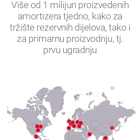
2
Više od 1 milijun proizvedenih
amortizera tjedno, kako za
3
tržište rezervnih dijelova, tako i
4
za primarnu proizvodnju, tj.
prvu ugradnju
5
6
7
8
9