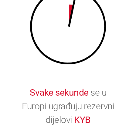
9
0
0
Svake sekunde
se u
Europi ugrađuju rezervni
dijelovi
KYB