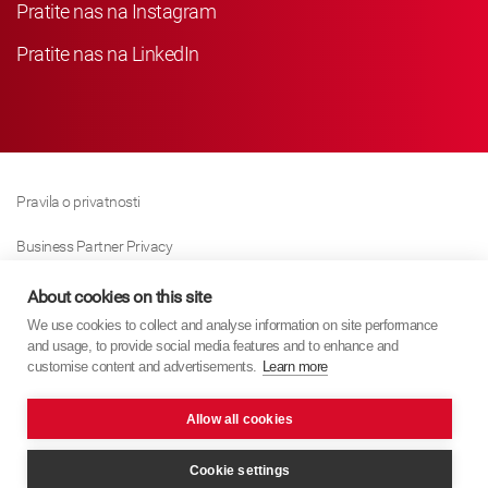
Pratite nas na Instagram
Pratite nas na LinkedIn
Pravila o privatnosti
Business Partner Privacy
Pravila O Kolačićima
About cookies on this site
We use cookies to collect and analyse information on site performance
Modern Slavery Act Policy
and usage, to provide social media features and to enhance and
customise content and advertisements.
Learn more
Imprint
Allow all cookies
KYB Europe © 2026
Internet stranica
PixelTree Media
Cookie settings