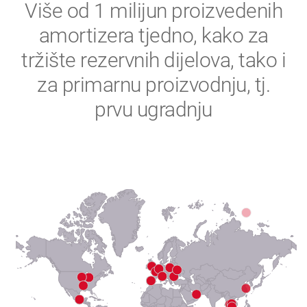
2
Više od 1 milijun proizvedenih
amortizera tjedno, kako za
3
tržište rezervnih dijelova, tako i
4
za primarnu proizvodnju, tj.
prvu ugradnju
5
6
7
8
9