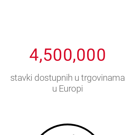
1
2
7
7
7
7
7
2
3
8
8
8
8
8
3
4
9
9
9
9
9
4
,
5
0
0
,
0
0
0
5
6
stavki dostupnih u trgovinama
6
7
u Europi
7
8
8
9