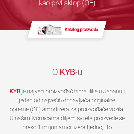
kao prvi sklop (OE)
Katalog proizvoda
O
KYB
-u
KYB
je najveći proizvođač hidraulike u Japanu i
jedan od najvećih dobavljača originalne
opreme (OE) amortizera za proizvođače vozila.
U našim tvornicama diljem svijeta proizvede se
preko 1 miljun amortizera tjedno, i to