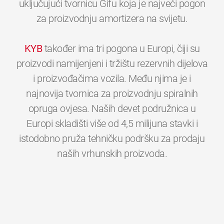
uključujući tvornicu Gifu koja je najveći pogon
za proizvodnju amortizera na svijetu.
KYB
također ima tri pogona u Europi, čiji su
proizvodi namijenjeni i tržištu rezervnih dijelova
i proizvođačima vozila. Među njima je i
najnovija tvornica za proizvodnju spiralnih
opruga ovjesa. Naših devet podružnica u
Europi skladišti više od 4,5 milijuna stavki i
istodobno pruža tehničku podršku za prodaju
0
0
0
0
0
0
naših vrhunskih proizvoda.
1
1
1
1
1
1
2
2
2
2
2
2