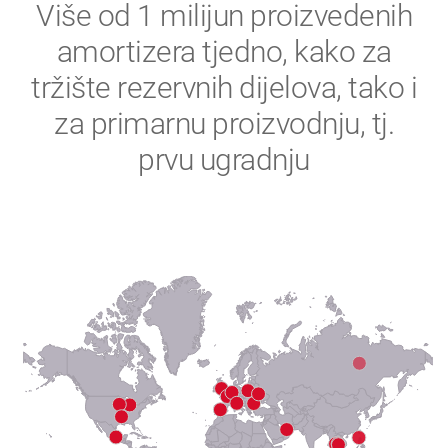
2
Više od 1 milijun proizvedenih
amortizera tjedno, kako za
3
tržište rezervnih dijelova, tako i
4
za primarnu proizvodnju, tj.
prvu ugradnju
5
6
7
8
9