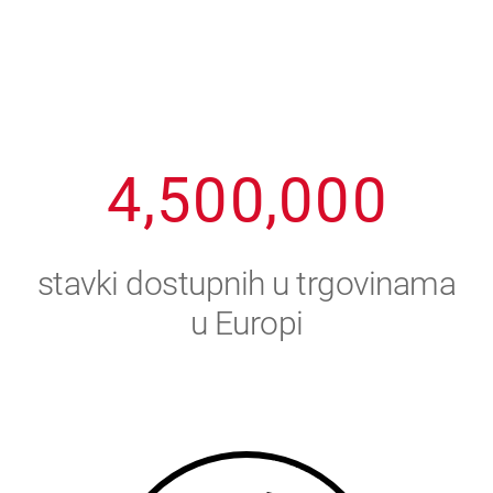
1
2
7
7
7
7
7
2
3
8
8
8
8
8
3
4
9
9
9
9
9
4
,
5
0
0
,
0
0
0
5
6
stavki dostupnih u trgovinama
6
7
u Europi
7
8
8
9