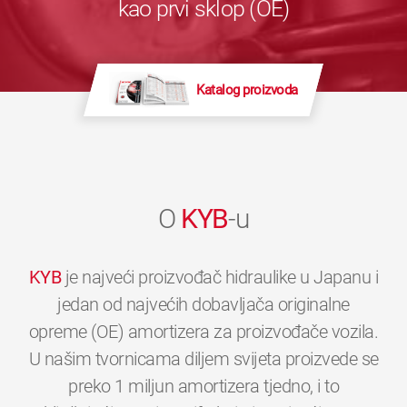
kao prvi sklop (OE)
Katalog proizvoda
O
KYB
-u
KYB
je najveći proizvođač hidraulike u Japanu i
jedan od najvećih dobavljača originalne
opreme (OE) amortizera za proizvođače vozila.
U našim tvornicama diljem svijeta proizvede se
preko 1 miljun amortizera tjedno, i to