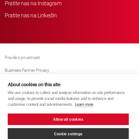
Pratite nas na Instagram
Pratite nas na LinkedIn
Pravila o privatnosti
Business Partner Privacy
Pravila O Kolačićima
About cookies on this site
We use cookies to collect and analyse information on site performance
Modern Slavery Act Policy
and usage, to provide social media features and to enhance and
customise content and advertisements.
Learn more
Imprint
Allow all cookies
KYB Europe © 2026
Internet stranica
PixelTree Media
Cookie settings