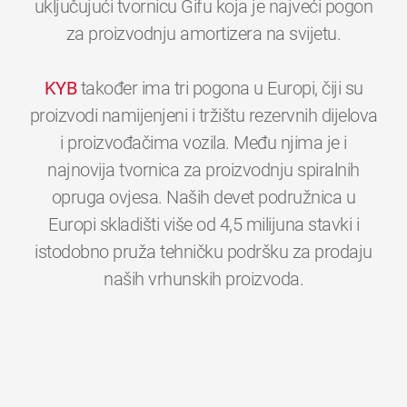
uključujući tvornicu Gifu koja je najveći pogon
za proizvodnju amortizera na svijetu.
KYB
također ima tri pogona u Europi, čiji su
proizvodi namijenjeni i tržištu rezervnih dijelova
i proizvođačima vozila. Među njima je i
najnovija tvornica za proizvodnju spiralnih
opruga ovjesa. Naših devet podružnica u
Europi skladišti više od 4,5 milijuna stavki i
istodobno pruža tehničku podršku za prodaju
0
0
0
0
0
0
naših vrhunskih proizvoda.
1
1
1
1
1
1
2
2
2
2
2
2