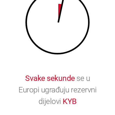
9
0
0
Svake sekunde
se u
Europi ugrađuju rezervni
dijelovi
KYB