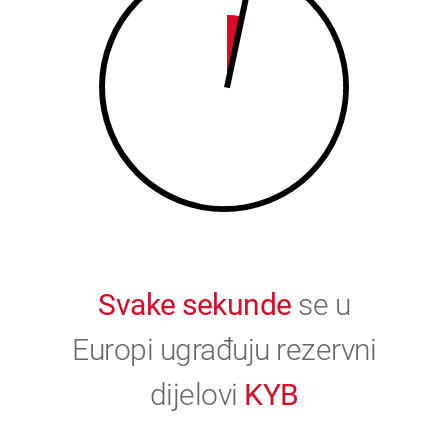
9
0
0
Svake sekunde
se u
Europi ugrađuju rezervni
dijelovi
KYB