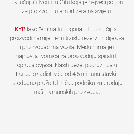
uključujući tvornicu Gifu koja je najveći pogon
za proizvodnju amortizera na svijetu.
KYB
također ima tri pogona u Europi, čiji su
proizvodi namijenjeni i tržištu rezervnih dijelova
i proizvođačima vozila. Među njima je i
najnovija tvornica za proizvodnju spiralnih
opruga ovjesa. Naših devet podružnica u
Europi skladišti više od 4,5 milijuna stavki i
istodobno pruža tehničku podršku za prodaju
0
0
0
0
0
0
naših vrhunskih proizvoda.
1
1
1
1
1
1
2
2
2
2
2
2