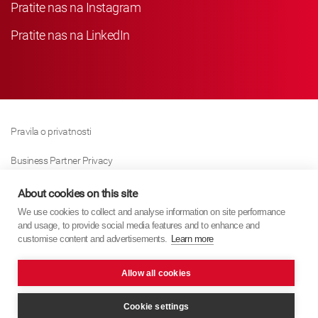
Pratite nas na Instagram
Pratite nas na LinkedIn
Pravila o privatnosti
Business Partner Privacy
Pravila O Kolačićima
About cookies on this site
We use cookies to collect and analyse information on site performance
Modern Slavery Act Policy
and usage, to provide social media features and to enhance and
customise content and advertisements.
Learn more
Imprint
Allow all cookies
KYB Europe © 2026
Internet stranica
PixelTree Media
Cookie settings