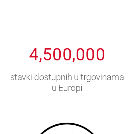
1
2
7
7
7
7
7
2
3
8
8
8
8
8
3
4
9
9
9
9
9
4
,
5
0
0
,
0
0
0
5
6
stavki dostupnih u trgovinama
6
7
u Europi
7
8
8
9