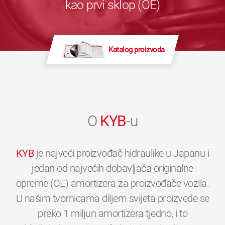
kao prvi sklop (OE)
Katalog proizvoda
O
KYB
-u
KYB
je najveći proizvođač hidraulike u Japanu i
jedan od najvećih dobavljača originalne
opreme (OE) amortizera za proizvođače vozila.
U našim tvornicama diljem svijeta proizvede se
preko 1 miljun amortizera tjedno, i to