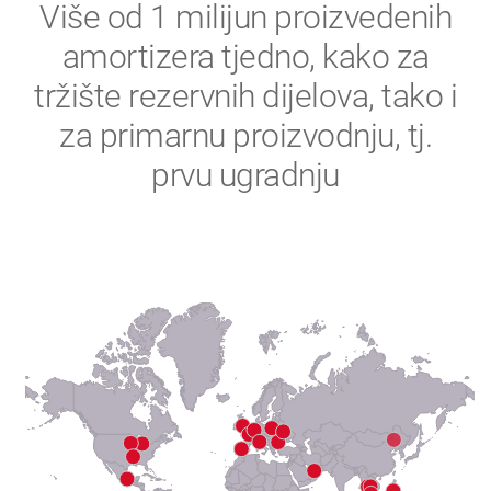
2
Više od 1 milijun proizvedenih
amortizera tjedno, kako za
3
tržište rezervnih dijelova, tako i
4
za primarnu proizvodnju, tj.
prvu ugradnju
5
6
7
8
9