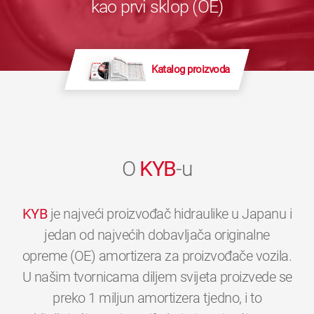
kao prvi sklop (OE)
Katalog proizvoda
O
KYB
-u
KYB
je najveći proizvođač hidraulike u Japanu i
jedan od najvećih dobavljača originalne
opreme (OE) amortizera za proizvođače vozila.
U našim tvornicama diljem svijeta proizvede se
preko 1 miljun amortizera tjedno, i to