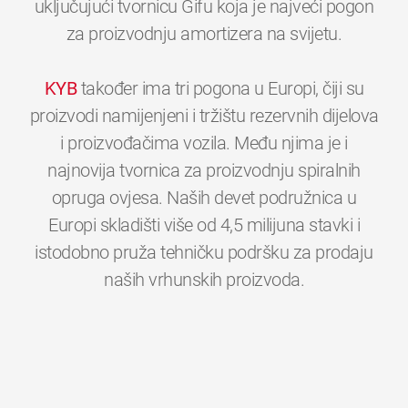
uključujući tvornicu Gifu koja je najveći pogon
za proizvodnju amortizera na svijetu.
KYB
također ima tri pogona u Europi, čiji su
proizvodi namijenjeni i tržištu rezervnih dijelova
i proizvođačima vozila. Među njima je i
najnovija tvornica za proizvodnju spiralnih
opruga ovjesa. Naših devet podružnica u
Europi skladišti više od 4,5 milijuna stavki i
istodobno pruža tehničku podršku za prodaju
0
0
0
0
0
0
naših vrhunskih proizvoda.
1
1
1
1
1
1
2
2
2
2
2
2