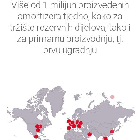
2
Više od 1 milijun proizvedenih
amortizera tjedno, kako za
3
tržište rezervnih dijelova, tako i
4
za primarnu proizvodnju, tj.
prvu ugradnju
5
6
7
8
9