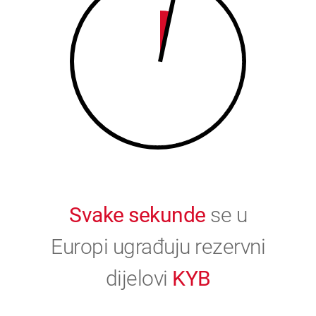
9
0
0
Svake sekunde
se u
Europi ugrađuju rezervni
dijelovi
KYB