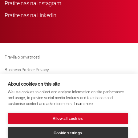
Pratite nas na Instagram
Pratite nas na LinkedIn
Pravila o privatnosti
Business Partner Privacy
Pravila O Kolačićima
About cookies on this site
We use cookies to collect and analyse information on site performance
Modern Slavery Act Policy
and usage, to provide social media features and to enhance and
customise content and advertisements.
Learn more
Imprint
Allow all cookies
KYB Europe © 2026
Internet stranica
PixelTree Media
Cookie settings