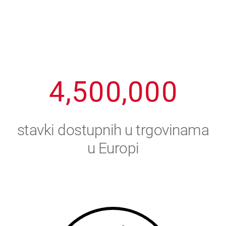
1
2
7
7
7
7
7
2
3
8
8
8
8
8
3
4
9
9
9
9
9
4
,
5
0
0
,
0
0
0
5
6
stavki dostupnih u trgovinama
6
7
u Europi
7
8
8
9