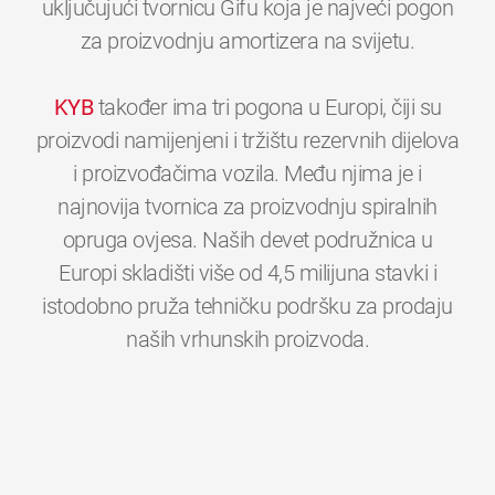
uključujući tvornicu Gifu koja je najveći pogon
za proizvodnju amortizera na svijetu.
KYB
također ima tri pogona u Europi, čiji su
proizvodi namijenjeni i tržištu rezervnih dijelova
i proizvođačima vozila. Među njima je i
najnovija tvornica za proizvodnju spiralnih
opruga ovjesa. Naših devet podružnica u
Europi skladišti više od 4,5 milijuna stavki i
istodobno pruža tehničku podršku za prodaju
0
0
0
0
0
0
naših vrhunskih proizvoda.
1
1
1
1
1
1
2
2
2
2
2
2