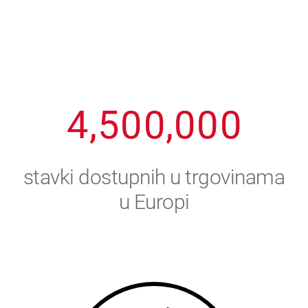
1
2
7
7
7
7
7
2
3
8
8
8
8
8
3
4
9
9
9
9
9
4
,
5
0
0
,
0
0
0
5
6
stavki dostupnih u trgovinama
6
7
u Europi
7
8
8
9