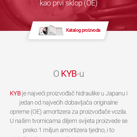
kao prvi sklop (OE)
Katalog proizvoda
O
KYB
-u
KYB
je najveći proizvođač hidraulike u Japanu i
jedan od najvećih dobavljača originalne
opreme (OE) amortizera za proizvođače vozila.
U našim tvornicama diljem svijeta proizvede se
preko 1 miljun amortizera tjedno, i to