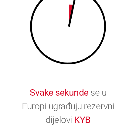
9
0
0
Svake sekunde
se u
Europi ugrađuju rezervni
dijelovi
KYB