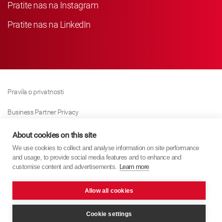
Pratite nas na Instagram
Pratite nas na LinkedIn
Pravila o privatnosti
Business Partner Privacy
Pravila O Kolačićima
About cookies on this site
We use cookies to collect and analyse information on site performance
Modern Slavery Act Policy
and usage, to provide social media features and to enhance and
customise content and advertisements.
Learn more
Imprint
Allow all cookies
KYB Europe © 2026
Internet stranica
PixelTree Media
Cookie settings