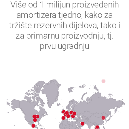
2
Više od 1 milijun proizvedenih
amortizera tjedno, kako za
3
tržište rezervnih dijelova, tako i
4
za primarnu proizvodnju, tj.
prvu ugradnju
5
6
7
8
9