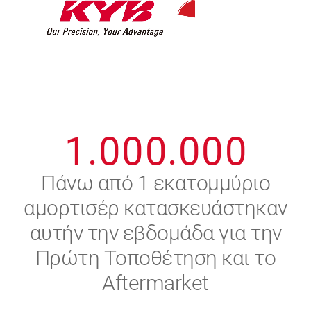
7
7
7
7
7
7
8
8
8
8
8
8
0
9
9
9
9
9
9
1
.
0
0
0
.
0
0
0
2
Πάνω από 1 εκατομμύριο
αμορτισέρ κατασκευάστηκαν
3
αυτήν την εβδομάδα για την
4
Πρώτη Τοποθέτηση και το
Aftermarket
5