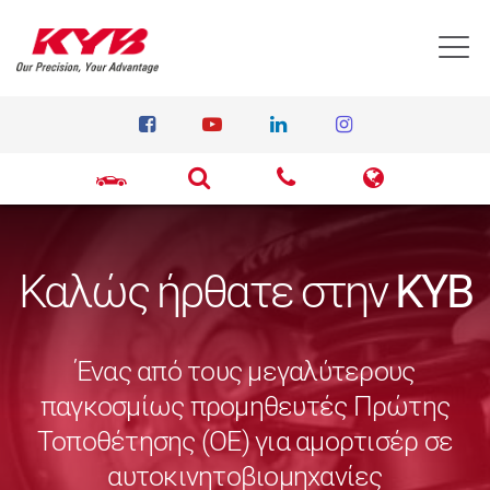
T
Καλώς ήρθατε στην
KYB
Ένας από τους μεγαλύτερους
παγκοσμίως προμηθευτές Πρώτης
Τοποθέτησης (ΟΕ) για αμορτισέρ σε
αυτοκινητοβιομηχανίες