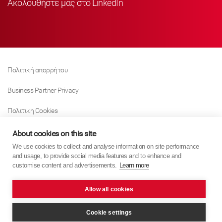
Ακολουθήστε μας στο LinkedIn
Πολιτική απορρήτου
Business Partner Privacy
Πολιτικη Cookies
Modern Slavery Act Policy
About cookies on this site
We use cookies to collect and analyse information on site performance
Tax Strategy
and usage, to provide social media features and to enhance and
customise content and advertisements.
Learn more
Imprint
Allow all cookies
KYB Europe © 2026
website by
PixelTree Media
Cookie settings