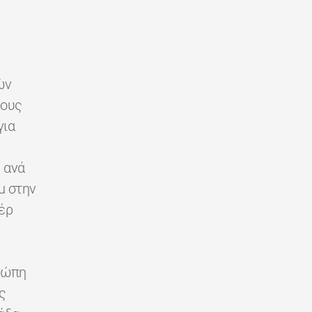
ών
ρους
για
 ανά
u στην
έρ
ρώπη
ς