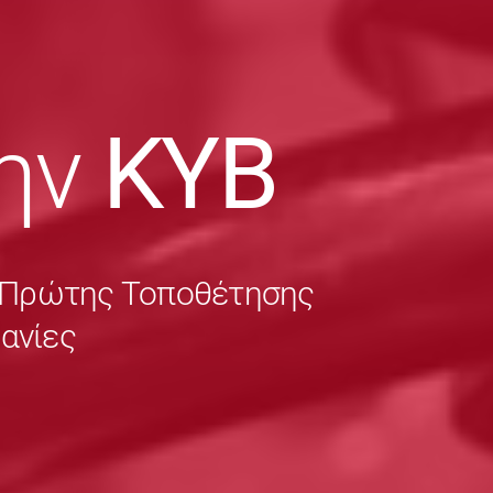
ην
KYB
ς Πρώτης Τοποθέτησης
χανίες