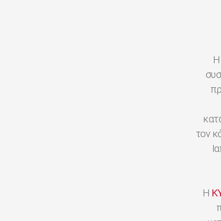
H
συσ
πρ
κατ
τον κ
Ι
H
K