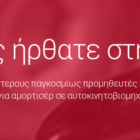
 ήρθατε στ
ύτερους παγκοσμίως προμηθευτέ
για αμορτισέρ σε αυτοκινητοβιομη