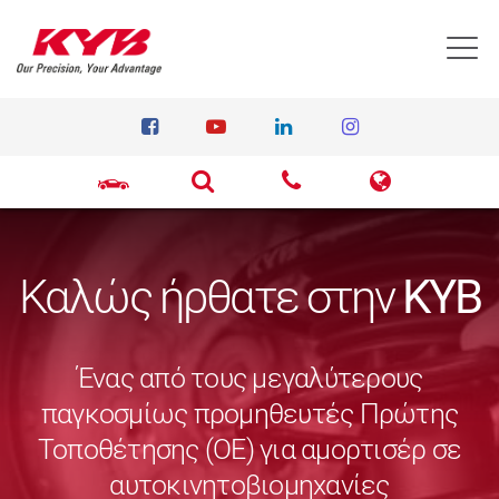
T
Καλώς ήρθατε στην
KYB
Ένας από τους μεγαλύτερους
παγκοσμίως προμηθευτές Πρώτης
Τοποθέτησης (ΟΕ) για αμορτισέρ σε
αυτοκινητοβιομηχανίες