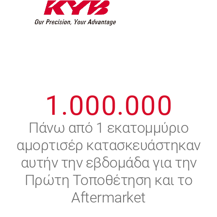
7
7
7
7
7
7
8
8
8
8
8
8
0
9
9
9
9
9
9
1
.
0
0
0
.
0
0
0
2
Πάνω από 1 εκατομμύριο
αμορτισέρ κατασκευάστηκαν
3
αυτήν την εβδομάδα για την
4
Πρώτη Τοποθέτηση και το
Aftermarket
5