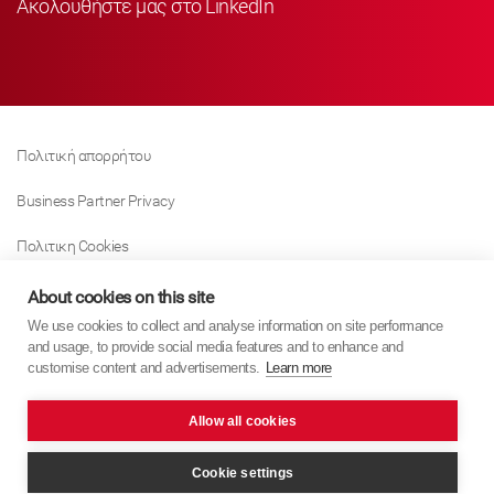
Ακολουθήστε μας στο LinkedIn
Πολιτική απορρήτου
Business Partner Privacy
Πολιτικη Cookies
Modern Slavery Act Policy
About cookies on this site
We use cookies to collect and analyse information on site performance
Tax Strategy
and usage, to provide social media features and to enhance and
customise content and advertisements.
Learn more
Imprint
Allow all cookies
KYB Europe © 2026
website by
PixelTree Media
Cookie settings