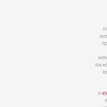
H
συσ
πρ
κατ
τον κ
Ι
H
K