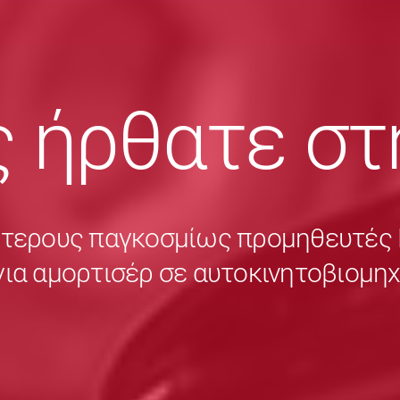
 ήρθατε στ
ύτερους παγκοσμίως προμηθευτέ
για αμορτισέρ σε αυτοκινητοβιομη