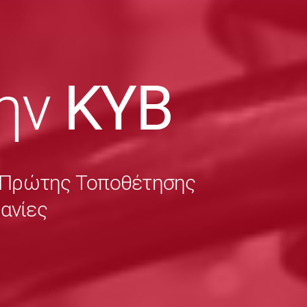
ην
KYB
ς Πρώτης Τοποθέτησης
χανίες